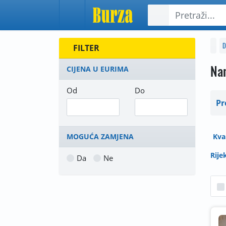
D
FILTER
Nam
CIJENA U EURIMA
Od
Do
Pr
Kva
MOGUĆA ZAMJENA
Rije
Da
Ne