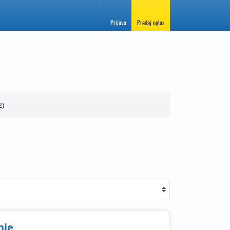
Prijava
Predaj oglas
2
nje