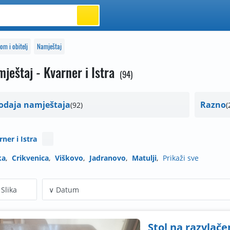
om i obitelj
Namještaj
ještaj - Kvarner i Istra
94
odaja namještaja
Razno
92
rner i Istra
ka
Crikvenica
Viškovo
Jadranovo
Matulji
Prikaži sve
Slika
Stol na razvlače