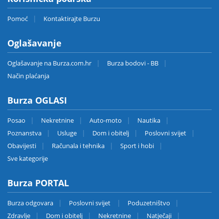
Pomoć
Kontaktirajte Burzu
Oglašavanje
Oglašavanje na Burza.com.hr
Burza bodovi - BB
Način plaćanja
Burza OGLASI
Posao
Nekretnine
Auto-moto
Nautika
Poznanstva
Usluge
Dom i obitelj
Poslovni svijet
Obavijesti
Računala i tehnika
Sport i hobi
Sve kategorije
Burza PORTAL
Burza odgovara
Poslovni svijet
Poduzetništvo
Zdravlje
Dom i obitelj
Nekretnine
Natječaji