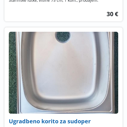
Starinske lutke, visine 75 cm, 1 kom., prodajem.
30 €
Ugradbeno korito za sudoper