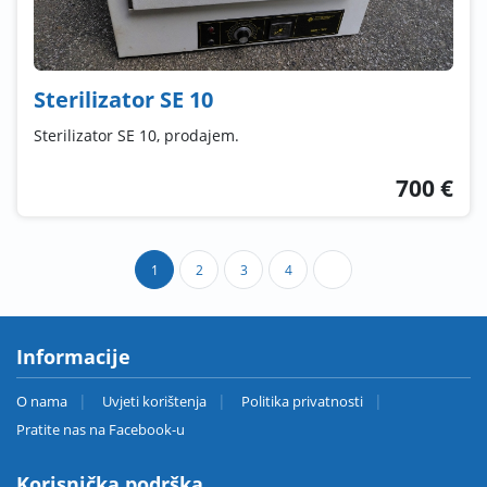
Sterilizator SE 10
Sterilizator SE 10, prodajem.
700 €
1
2
3
4
Informacije
O nama
Uvjeti korištenja
Politika privatnosti
Pratite nas na Facebook-u
Korisnička podrška