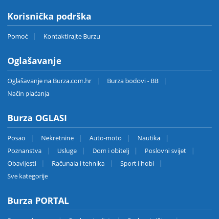
Korisnička podrška
Pomoć
Kontaktirajte Burzu
Oglašavanje
Oglašavanje na Burza.com.hr
Burza bodovi - BB
Način plaćanja
Burza OGLASI
Posao
Nekretnine
Auto-moto
Nautika
Poznanstva
Usluge
Dom i obitelj
Poslovni svijet
Obavijesti
Računala i tehnika
Sport i hobi
Sve kategorije
Burza PORTAL