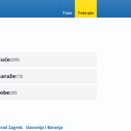
Prijava
Predaj oglas
Kuće
205
Garaže
13
Sobe
20
Grad Zagreb
Slavonija i Baranja