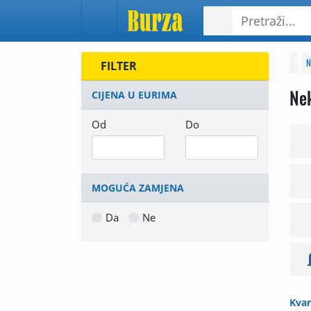
N
FILTER
Ne
CIJENA U EURIMA
Od
Do
MOGUĆA ZAMJENA
Da
Ne
Kvar