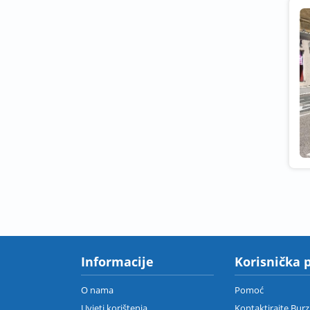
Informacije
Korisnička 
O nama
Pomoć
Uvjeti korištenja
Kontaktirajte Bur