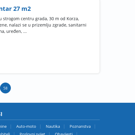
entar 27 m2
u strogom centru grada, 30 m od Korza,
e, nalazi se u prizemlju zgrade, sanitarni
ma, uređen, ...
58
I
nine
Auto-moto
Nautika
Poznanstva
bitelj
Poslovni svijet
Obavijesti