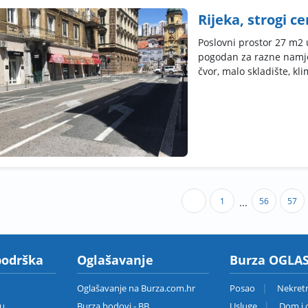
Rijeka, strogi c
Poslovni prostor 27 m2 
pogodan za razne namjen
čvor, malo skladište, kli
1
56
57
...
podrška
Oglašavanje
Burza OGLAS
Oglašavanje na Burza.com.hr
Posao
Nekret
zu
Burza bodovi - BB
Usluge
Dom i o