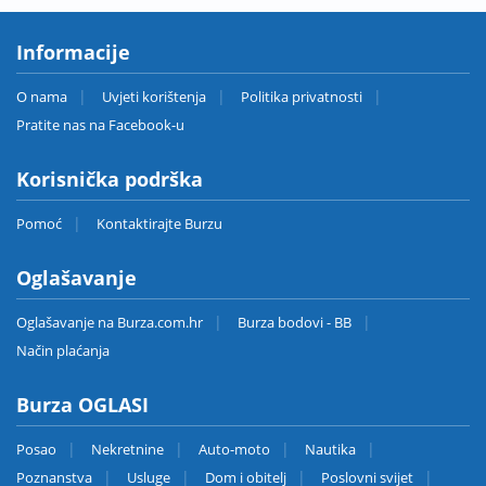
Informacije
O nama
Uvjeti korištenja
Politika privatnosti
Pratite nas na Facebook-u
Korisnička podrška
Pomoć
Kontaktirajte Burzu
Oglašavanje
Oglašavanje na Burza.com.hr
Burza bodovi - BB
Način plaćanja
Burza OGLASI
Posao
Nekretnine
Auto-moto
Nautika
Poznanstva
Usluge
Dom i obitelj
Poslovni svijet