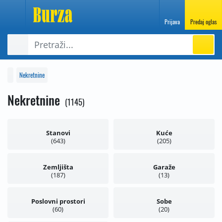
Prijava
Predaj oglas
Nekretnine
Nekretnine
1145
Stanovi
Kuće
643
205
Zemljišta
Garaže
187
13
Poslovni prostori
Sobe
60
20