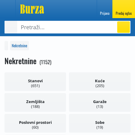
Prijava
Predaj oglas
Nekretnine
Nekretnine
1152
Stanovi
Kuće
651
205
Zemljišta
Garaže
188
13
Poslovni prostori
Sobe
60
19