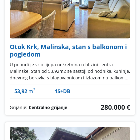
Otok Krk, Malinska, stan s balkonom i
pogledom
U ponudi je vrlo lijepa nekretnina u blizini centra
Malinske. Stan od 53.92m2 se sastoji od hodnika, kuhinje,
dnevnog boravka s blagovaonicom i izlazom na balkon ...
2
53,92
m
1S+DB
280.000 €
Grijanje:
Centralno grijanje