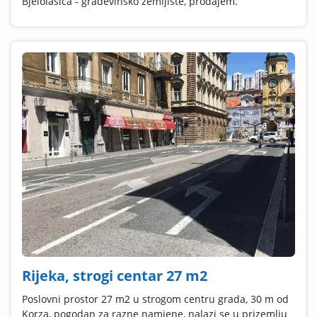
Bjelolasica - građevinsko zemljište, prodajem.
Rijeka, strogi centar 27 m2
Poslovni prostor 27 m2 u strogom centru grada, 30 m od
Korza, pogodan za razne namjene, nalazi se u prizemlju