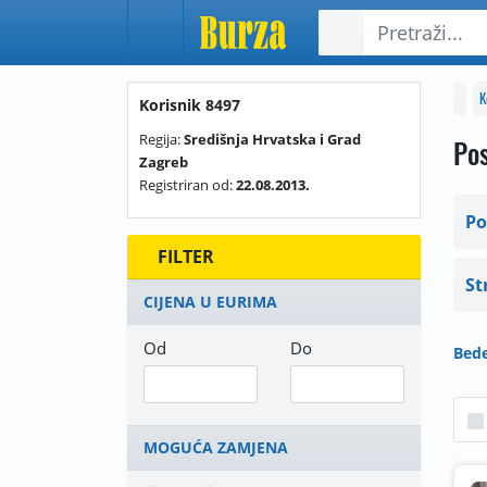
K
Korisnik 8497
Regija:
Središnja Hrvatska i Grad
Pos
Zagreb
Registriran od:
22.08.2013.
Po
FILTER
St
CIJENA U EURIMA
Od
Do
Bede
MOGUĆA ZAMJENA