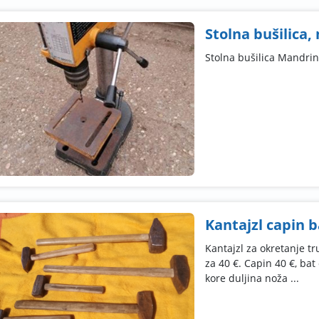
Stolna bušilica
Stolna bušilica Mandri
Kantajzl capin b
Kantajzl za okretanje tr
za 40 €. Capin 40 €, bat
kore duljina noža ...