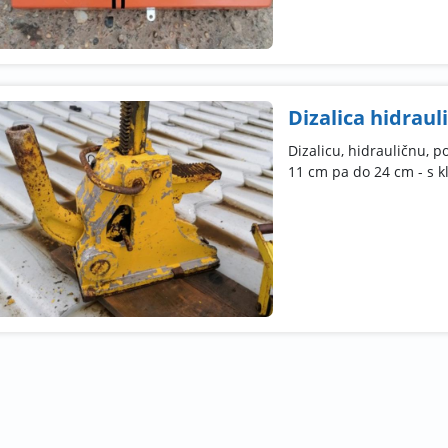
Dizalica hidraul
Dizalicu, hidrauličnu, 
11 cm pa do 24 cm - s k