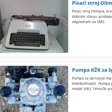
Pisaći stroj Oli
Pisaći stroj Olimpia, Kr
dobrom stanju, prodaje
odgovaram na SMS.
Pumpa KŽK za š
Pumpa za špricanje mp
motokultivator. Pumpa j
model 3/83. Tehnički pod