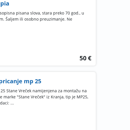
mpia
asopisna pisana slova, stara preko 70 god., u
m. Šaljem ili osobno preuzimanje. Ne
50 €
pricanje mp 25
 25 Stane Vreček namijenjena za montažu na
e marke "Stane Vreček" iz Kranja, tip je MP25,
aci: ...