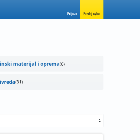
Prijava
Predaj oglas
inski materijal i oprema
6
ivreda
31