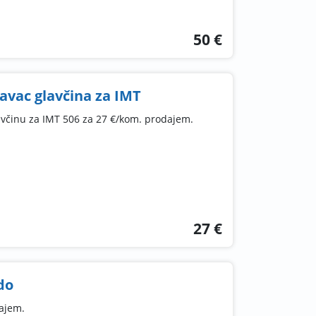
50 €
avac glavčina za IMT
avčinu za IMT 506 za 27 €/kom. prodajem.
27 €
do
dajem.