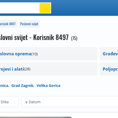
orisnik 8497
Poslovni svijet
lovni svijet - Korisnik 8497
75
slovna oprema
Građev
10
rojevi i alati
Poljopr
28
nica
Grad Zagreb
Velika Gorica
Slika