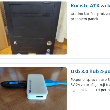
Kućište ATX za 
Uredno kućište, proizv
prednjem panelu.
Usb 3.0 hub 4-po
Potpuno ispravan usb 3.
5V-2A za uređaje koji tr
signalni kabel. Tri porta 