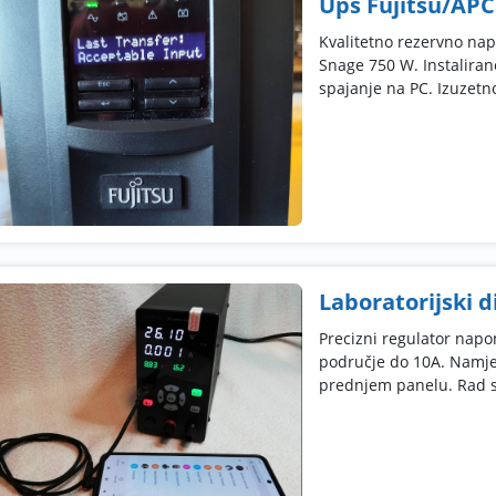
Ups Fujitsu/APC
Kvalitetno rezervno nap
Snage 750 W. Instalirane
spajanje na PC. Izuzetno 
Laboratorijski di
Precizni regulator napo
područje do 10A. Namješ
prednjem panelu. Rad s