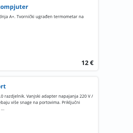
kompjuter
odnja A+. Tvornički ugrađen termometar na
12 €
rt
0 razdjelnik. Vanjski adapter napajanja 220 V /
ebaju više snage na portovima. Priključni
...