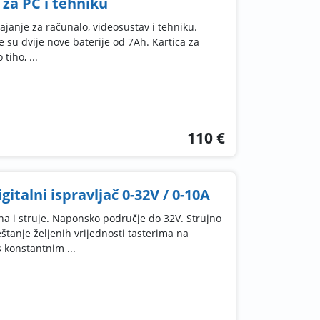
 za PC i tehniku
ajanje za računalo, videosustav i tehniku.
 su dvije nove baterije od 7Ah. Kartica za
tiho, ...
110 €
gitalni ispravljač 0-32V / 0-10A
na i struje. Naponsko područje do 32V. Strujno
tanje željenih vrijednosti tasterima na
 konstantnim ...