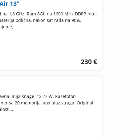
ir 13"
eni na 1,8 GHz. Ram 8Gb na 1600 MHz DDR3 Intel
Baterija odlična, nakon sat rada na 90%.
jenje, ...
230 €
vna linija snage 2 x 27 W. Kasetofon
uner sa 20 memorija, aux ulaz straga. Original
ost, ...