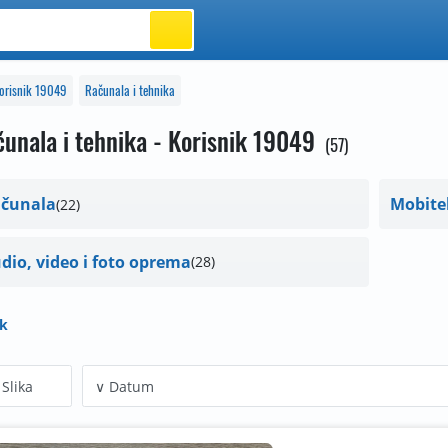
orisnik 19049
Računala i tehnika
unala i tehnika - Korisnik 19049
57
čunala
Mobitel
22
dio, video i foto oprema
28
ak
Slika