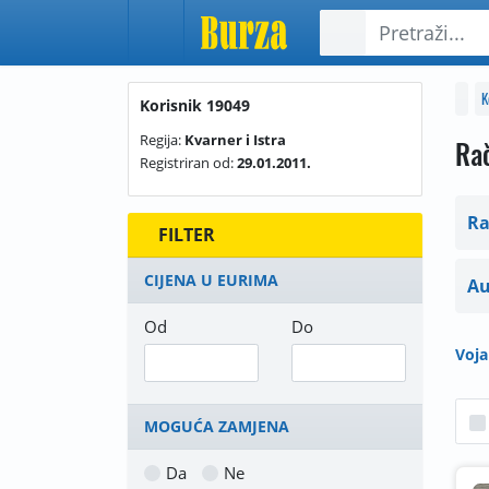
K
Korisnik 19049
Regija:
Kvarner i Istra
Rač
Registriran od:
29.01.2011.
Ra
FILTER
CIJENA U EURIMA
Au
Od
Do
Voj
MOGUĆA ZAMJENA
Da
Ne