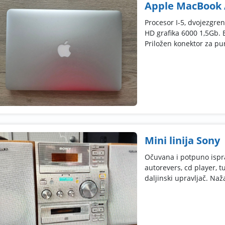
Apple MacBook A
Procesor I-5, dvojezgr
HD grafika 6000 1,5Gb. 
Priložen konektor za pun
Mini linija Sony
Očuvana i potpuno ispra
autorevers, cd player, t
daljinski upravljač. Nažal