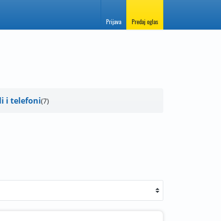
Prijava
Predaj oglas
i i telefoni
7