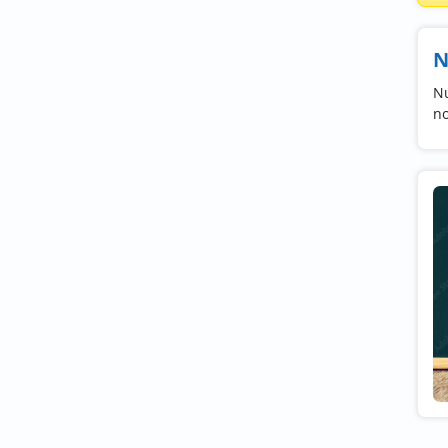
N
Nu
no