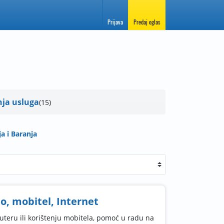
Prijava
Predaj oglas
nja usluga
15
ja i Baranja
o, mobitel, Internet
teru ili korištenju mobitela, pomoć u radu na