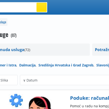
sluge
luge
87
nuda usluga
Potraž
72
ner i Istra
Dalmacija
Središnja Hrvatska i Grad Zagreb
Slavoni
Slika
Poduke: računal
Pomoć u radu na kompju