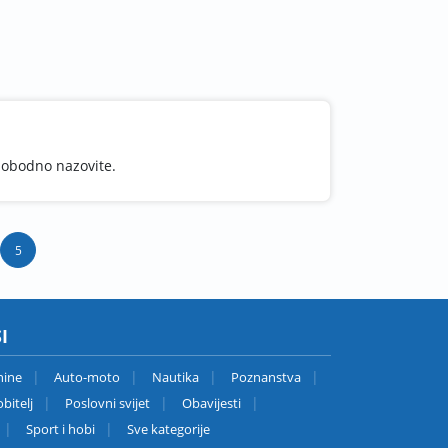
lobodno nazovite.
5
I
nine
Auto-moto
Nautika
Poznanstva
bitelj
Poslovni svijet
Obavijesti
Sport i hobi
Sve kategorije