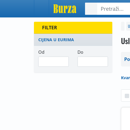
U
FILTER
Us
CIJENA U EURIMA
Od
Do
Po
Kvar