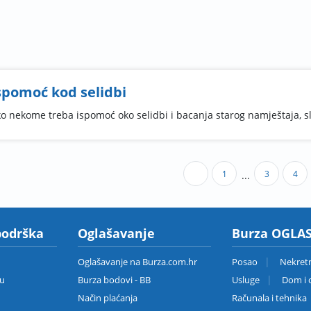
spomoć kod selidbi
o nekome treba ispomoć oko selidbi i bacanja starog namještaja, s
1
3
4
...
podrška
Oglašavanje
Burza OGLAS
Oglašavanje na Burza.com.hr
Posao
Nekret
zu
Burza bodovi - BB
Usluge
Dom i o
Način plaćanja
Računala i tehnika