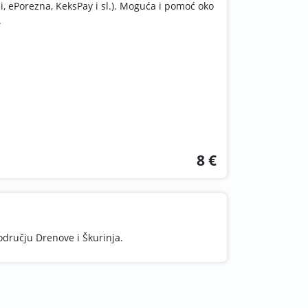
i, ePorezna, KeksPay i sl.). Moguća i pomoć oko
.
8 €
odručju Drenove i Škurinja.