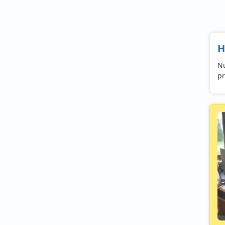
H
Nu
pr