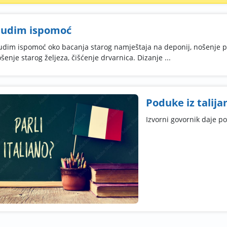
udim ispomoć
dim ispomoć oko bacanja starog namještaja na deponij, nošenje plo
šenje starog željeza, čišćenje drvarnica. Dizanje ...
Poduke iz talija
Izvorni govornik daje po