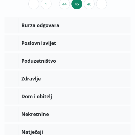
1
44
45
46
...
Burza odgovara
Poslovni svijet
Poduzetništvo
Zdravlje
Dom i obitelj
Nekretnine
Natječaji