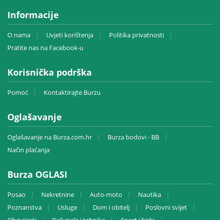
Informacije
O nama
Uvjeti korištenja
Politika privatnosti
Pratite nas na Facebook-u
Korisnička podrška
Pomoć
Kontaktirajte Burzu
Oglašavanje
Oglašavanje na Burza.com.hr
Burza bodovi - BB
Način plaćanja
Burza OGLASI
Posao
Nekretnine
Auto-moto
Nautika
Poznanstva
Usluge
Dom i obitelj
Poslovni svijet