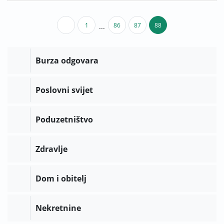
1
86
87
88
...
Burza odgovara
Poslovni svijet
Poduzetništvo
Zdravlje
Dom i obitelj
Nekretnine