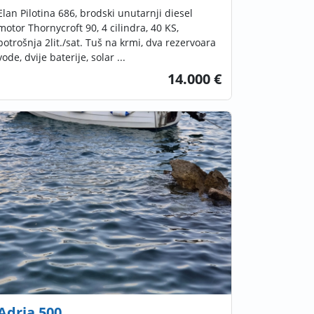
Elan Pilotina 686, brodski unutarnji diesel
motor Thornycroft 90, 4 cilindra, 40 KS,
potrošnja 2lit./sat. Tuš na krmi, dva rezervoara
vode, dvije baterije, solar ...
14.000 €
Adria 500