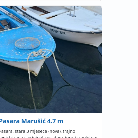
Pasara Marušić 4.7 m
Pasara, stara 3 mjeseca (nova), trajno
registrirana s original ceradom, inox jarboletom