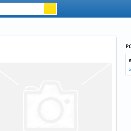
P
K
S