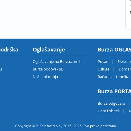
podrška
Oglašavanje
Burza OGLAS
Oglašavanje na Burza.com.hr
Posao
Nekret
zu
Burza bodovi - BB
Usluge
Dom i o
Način plaćanja
Računala i tehnika
Burza PORT
Burza odgovara
Dom i obitelj
N
Copyright © Ri-Telefax d.o.o., 2015.-2026. Sva prava pridržana