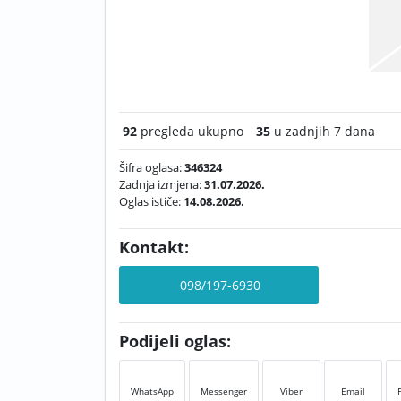
92
pregleda ukupno
35
u zadnjih 7 dana
Šifra oglasa:
346324
Zadnja izmjena:
31.07.2026.
Oglas ističe:
14.08.2026.
Kontakt:
098/197-6930
Podijeli oglas:
WhatsApp
Messenger
Viber
Email