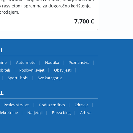
s rasvjetom, spremna za dugoročno korištenje,
prodajem.
7.700 €
I
nine
Auto-moto
Nautika
Poznanstva
bitelj
Poslovni svijet
Obavijesti
Sport i hobi
Sve kategorije
AL
Poslovni svijet
Poduzetništvo
Zdravlje
ekretnine
Natječaji
Burza blog
Arhiva