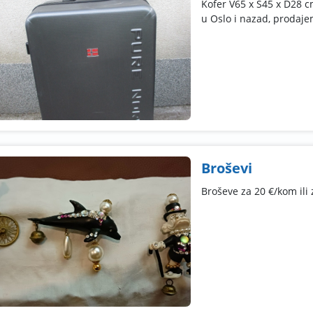
Kofer V65 x Š45 x D28 c
u Oslo i nazad, prodaje
Broševi
Broševe za 20 €/kom ili 