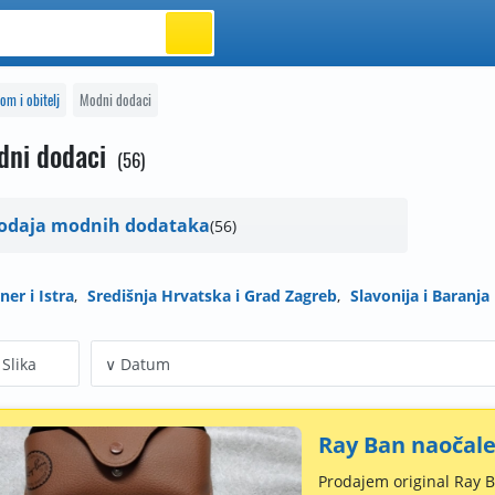
om i obitelj
Modni dodaci
dni dodaci
56
odaja modnih dodataka
56
ner i Istra
Središnja Hrvatska i Grad Zagreb
Slavonija i Baranja
Slika
Ray Ban naočal
Prodajem original Ray B