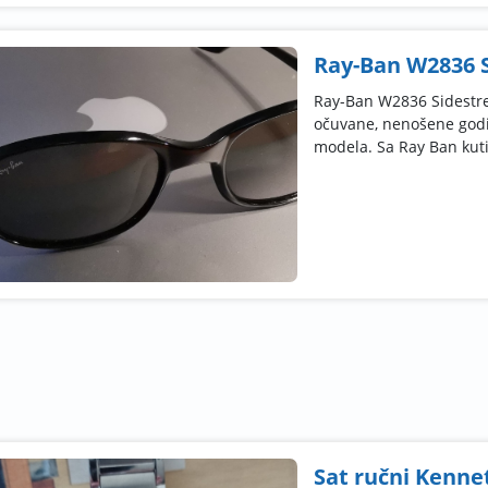
Ray-Ban W2836 S
Ray-Ban W2836 Sidestre
očuvane, nenošene godin
modela. Sa Ray Ban kuti
Sat ručni Kenne