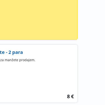
e - 2 para
e za manžete prodajem.
8 €