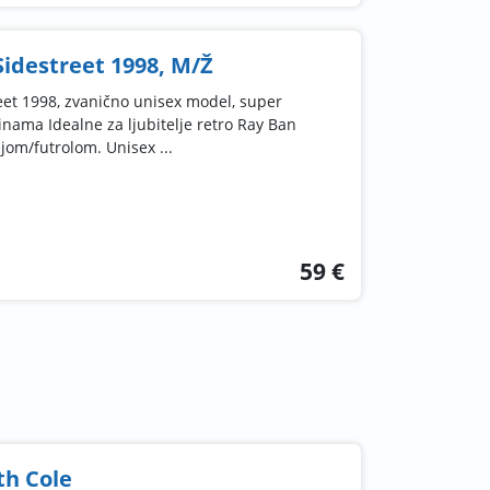
idestreet 1998, M/Ž
et 1998, zvanično unisex model, super
ama Idealne za ljubitelje retro Ray Ban
jom/futrolom. Unisex ...
59 €
th Cole