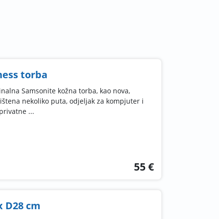
ness torba
ginalna Samsonite kožna torba, kao nova,
ištena nekoliko puta, odjeljak za kompjuter i
rivatne ...
55 €
 x D28 cm