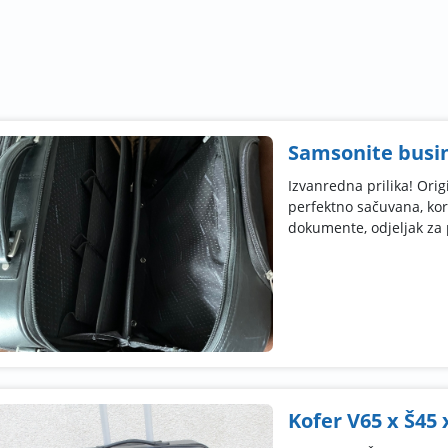
Samsonite busi
Izvanredna prilika! Ori
perfektno sačuvana, kor
dokumente, odjeljak za p
Kofer V65 x Š45