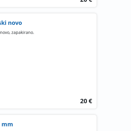
ski novo
 novo, zapakirano.
20 €
2 mm