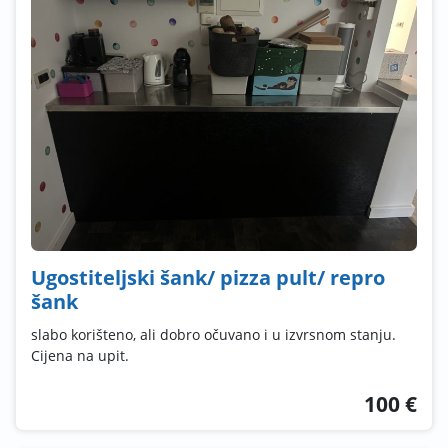
Ugostiteljski šank/ pizza pult/ repro
šank
slabo korišteno, ali dobro očuvano i u izvrsnom stanju.
Cijena na upit.
100 €