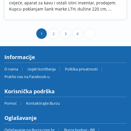
cvijeće, aparat za kavu i ostali sitni inventar, prodajem.
Kupcu poklanjam šank marke LTH, dužine 220 cm, ...
1
2
3
4
Informacije
O nama
Uvjeti korištenja
Politika privatnosti
Pratite nas na Facebook-u
Korisnička podrška
Pomoć
Kontaktirajte Burzu
Oglašavanje
Oglašavanje na Burza.com.hr
Burza bodovi - BB