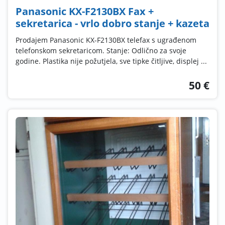
Panasonic KX-F2130BX Fax +
sekretarica - vrlo dobro stanje + kazeta
Prodajem Panasonic KX-F2130BX telefax s ugrađenom
telefonskom sekretaricom. Stanje: Odlično za svoje
godine. Plastika nije požutjela, sve tipke čitljive, displej ...
50 €