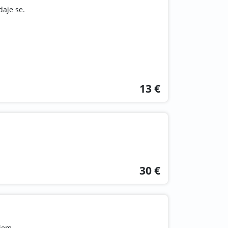
daje se.
13 €
30 €
jem.