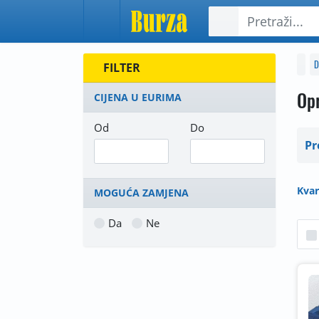
D
FILTER
Op
CIJENA U EURIMA
Od
Do
Pr
Kvar
MOGUĆA ZAMJENA
Da
Ne