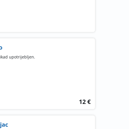
o
ikad upotrijebljen.
12 €
jac