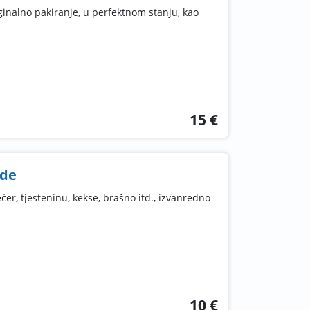
ginalno pakiranje, u perfektnom stanju, kao
15 €
ude
er, tjesteninu, kekse, brašno itd., izvanredno
10 €