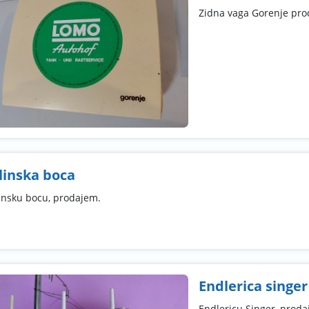
Zidna vaga Gorenje pro
linska boca
insku bocu, prodajem.
Endlerica singer
Endlericu Singer, proda