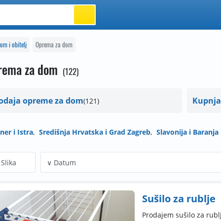
om i obitelj
Oprema za dom
rema za dom
122
odaja opreme za dom
Kupnja
121
ner i Istra
Središnja Hrvatska i Grad Zagreb
Slavonija i Baranja
Slika
Sušilo za rublje
Prodajem sušilo za rubl