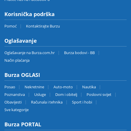
Korisnička podrška
Pomoć
Kontaktirajte Burzu
Oglašavanje
Oglašavanje na Burza.com.hr
Burza bodovi - BB
Način plaćanja
Burza OGLASI
Posao
Nekretnine
Auto-moto
Nautika
Poznanstva
Usluge
Dom i obitelj
Poslovni svijet
Obavijesti
Računala i tehnika
Sport i hobi
Sve kategorije
Burza PORTAL