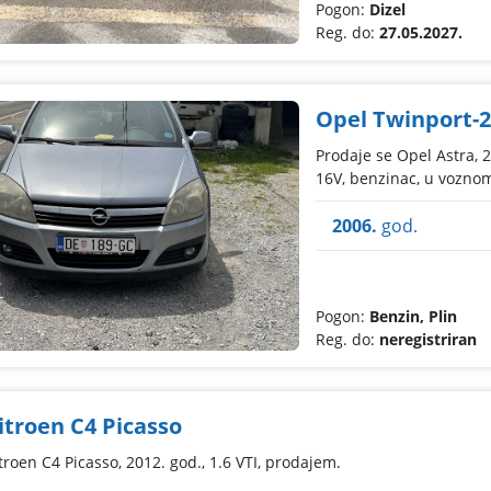
Pogon:
Dizel
Reg. do:
27.05.2027.
Opel Twinport-2
Prodaje se Opel Astra, 2
16V, benzinac, u voznom
2006.
god.
Pogon:
Benzin, Plin
Reg. do:
neregistriran
itroen C4 Picasso
troen C4 Picasso, 2012. god., 1.6 VTI, prodajem.