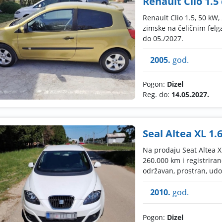
Renault Clio 1.5 
Renault Clio 1.5, 50 kW
zimske na čeličnim felg
do 05./2027.
2005.
god.
Pogon:
Dizel
Reg. do:
14.05.2027.
Seal Altea XL 1.
Na prodaju Seat Altea XL
260.000 km i registriran
održavan, prostran, udob
2010.
god.
Pogon:
Dizel