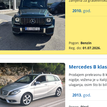
zamjena za građevinsko 
2010.
god.
Pogon:
Benzin
Reg. do:
01.07.2026.
Mercedes B klas
Prodajem prekrasnu B k
nigdje, vožena je u Itali
ulaganja, osim što bi bil
2013.
god.
Pogon:
Dizel