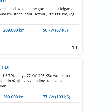
dci
, 2005. god. Nove ljetne gume na alu felgama i
ama korištene jednu sezonu, 209.000 km, reg.
209.000
km
50
kW (
67
KS)
1 €
6 TDI
 1.6 TDI, snage 77 kW (105 KS). Vozilo ima
o je do ožujka 2027. godine. Redovito je
an i ...
260.000
km
77
kW (
103
KS)