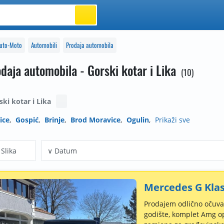
uto-Moto
Automobili
Prodaja automobila
daja automobila - Gorski kotar i Lika
10
ski kotar i Lika
ice
Gospić
Brinje
Brod Moravice
Ogulin
Prikaži sve
Slika
Mercedes G Kla
Prodajem odlično očuva
godište, komplet Amg o