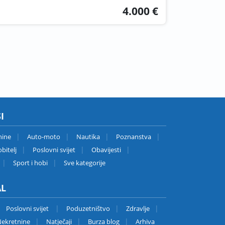
4.000 €
I
nine
Auto-moto
Nautika
Poznanstva
bitelj
Poslovni svijet
Obavijesti
Sport i hobi
Sve kategorije
AL
Poslovni svijet
Poduzetništvo
Zdravlje
ekretnine
Natječaji
Burza blog
Arhiva