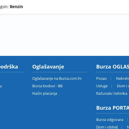
ogon:
Benzin
podrška
Oglašavanje
Burza OGLAS
Oglašavanje na Burza.com.hr
Posao
Nekret
zu
Burza bodovi - BB
Usluge
Dom i o
Način plaćanja
Računala i tehnika
Burza PORT
Burza odgovara
Dom i obitelj
N