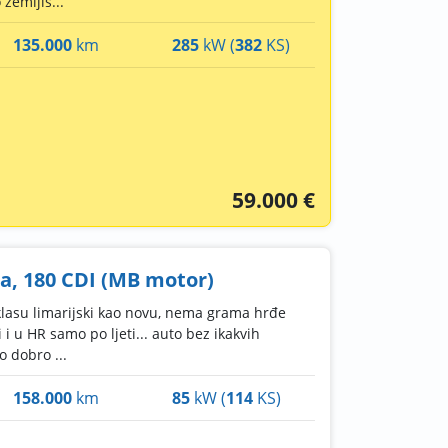
zemljiš...
135.000
km
285
kW (
382
KS)
59.000 €
a, 180 CDI (MB motor)
lasu limarijski kao novu, nema grama hrđe
ji i u HR samo po ljeti... auto bez ikakvih
o dobro ...
158.000
km
85
kW (
114
KS)