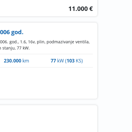
11.000 €
006 god.
006. god., 1.6, 16v, plin, podmazivanje ventila,
 stanju, 77 kW.
230.000
km
77
kW (
103
KS)