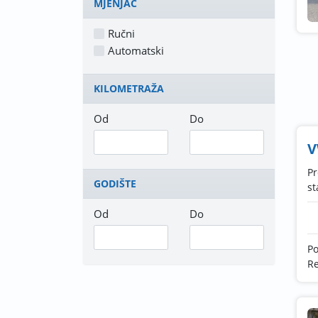
MJENJAČ
Ručni
Automatski
KILOMETRAŽA
Od
Do
V
Pr
GODIŠTE
st
Od
Do
P
Re