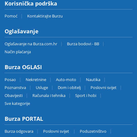
Korisnička podrška
Pomoć
Kontaktirajte Burzu
Oglašavanje
Oglašavanje na Burza.com.hr
Burza bodovi - BB
Način plaćanja
Burza OGLASI
Posao
Nekretnine
Auto-moto
Nautika
Poznanstva
Usluge
Dom i obitelj
Poslovni svijet
Obavijesti
Računala i tehnika
Sport i hobi
Sve kategorije
Burza PORTAL
Burza odgovara
Poslovni svijet
Poduzetništvo