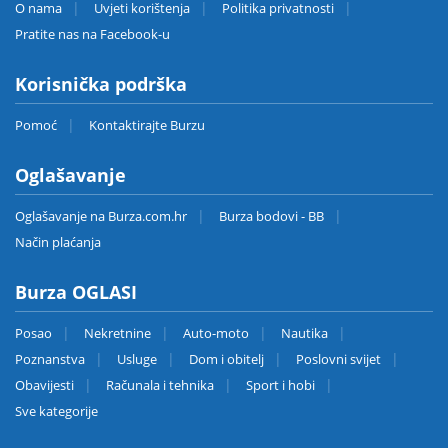
O nama
Uvjeti korištenja
Politika privatnosti
Pratite nas na Facebook-u
Korisnička podrška
Pomoć
Kontaktirajte Burzu
Oglašavanje
Oglašavanje na Burza.com.hr
Burza bodovi - BB
Način plaćanja
Burza OGLASI
Posao
Nekretnine
Auto-moto
Nautika
Poznanstva
Usluge
Dom i obitelj
Poslovni svijet
Obavijesti
Računala i tehnika
Sport i hobi
Sve kategorije