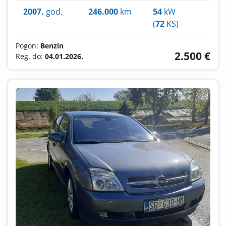
2007.
god.
246.000
km
54
kW
(
72
KS)
Pogon:
Benzin
2.500 €
Reg. do:
04.01.2026.