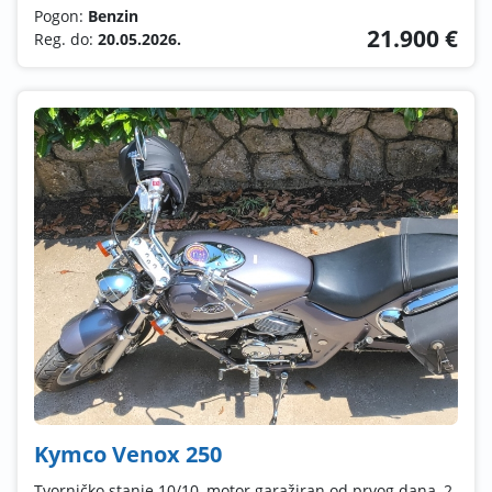
Pogon:
Benzin
21.900 €
Reg. do:
20.05.2026.
Kymco Venox 250
Tvorničko stanje 10/10, motor garažiran od prvog dana, 2