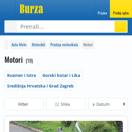
Prijava
Predaj oglas
Auto-Moto
Motocikli
Prodaja motocikala
Motori
Motori
19
Kvarner i Istra
Gorski kotar i Lika
Središnja Hrvatska i Grad Zagreb
Filter
Slika