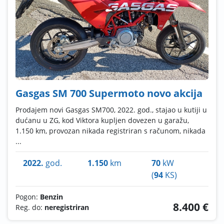
Gasgas SM 700 Supermoto novo akcija
Prodajem novi Gasgas SM700, 2022. god., stajao u kutiji u
dućanu u ZG, kod Viktora kupljen dovezen u garažu,
1.150 km, provozan nikada registriran s računom, nikada
...
2022.
god.
1.150
km
70
kW
(
94
KS)
Pogon:
Benzin
8.400 €
Reg. do:
neregistriran