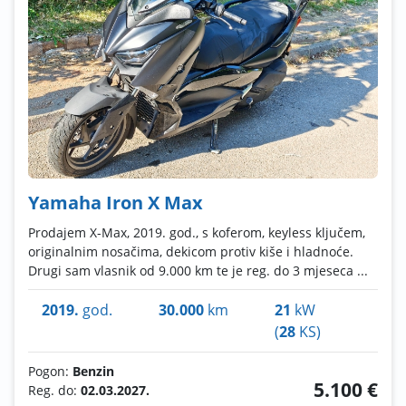
Yamaha Iron X Max
Prodajem X-Max, 2019. god., s koferom, keyless ključem,
originalnim nosačima, dekicom protiv kiše i hladnoće.
Drugi sam vlasnik od 9.000 km te je reg. do 3 mjeseca ...
2019.
god.
30.000
km
21
kW
(
28
KS)
Pogon:
Benzin
5.100 €
Reg. do:
02.03.2027.