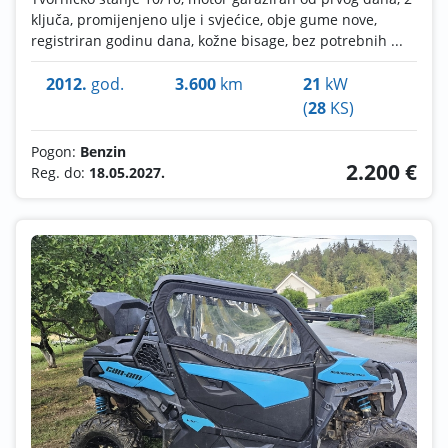
ključa, promijenjeno ulje i svjećice, obje gume nove,
registriran godinu dana, kožne bisage, bez potrebnih ...
2012.
god.
3.600
km
21
kW
(
28
KS)
Pogon:
Benzin
2.200 €
Reg. do:
18.05.2027.