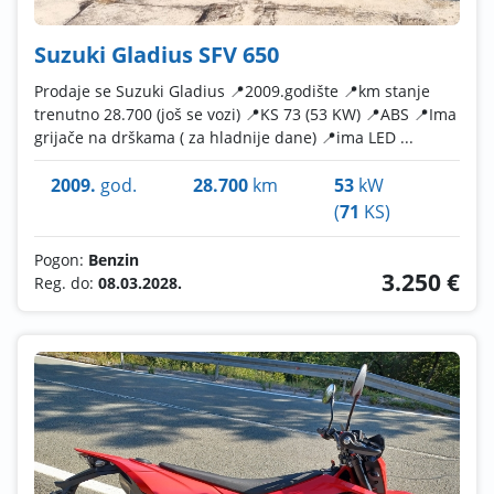
Suzuki Gladius SFV 650
Prodaje se Suzuki Gladius 📍2009.godište 📍km stanje
trenutno 28.700 (još se vozi) 📍KS 73 (53 KW) 📍ABS 📍Ima
grijače na drškama ( za hladnije dane) 📍ima LED ...
2009.
god.
28.700
km
53
kW
(
71
KS)
Pogon:
Benzin
3.250 €
Reg. do:
08.03.2028.