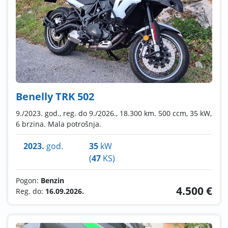
Benelly TRK 502
9./2023. god., reg. do 9./2026., 18.300 km. 500 ccm, 35 kW,
6 brzina. Mala potrošnja.
2023.
god.
35
kW
(
47
KS)
Pogon:
Benzin
4.500 €
Reg. do:
16.09.2026.