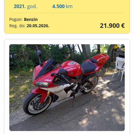
2021.
god.
4.500
km
Pogon:
Benzin
21.900 €
Reg. do:
20.05.2026.