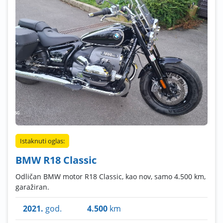
Istaknuti oglas:
BMW R18 Classic
Odličan BMW motor R18 Classic, kao nov, samo 4.500 km,
garažiran.
2021.
god.
4.500
km