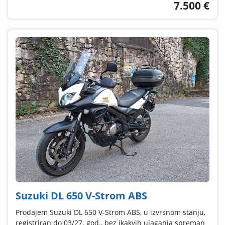
7.500 €
Suzuki DL 650 V-Strom ABS
Prodajem Suzuki DL 650 V-Strom ABS, u izvrsnom stanju,
registriran do 03/27. god., bez ikakvih ulaganja spreman