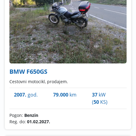
BMW F650GS
Cestovni motocikl, prodajem.
2007.
god.
79.000
km
37
kW
(
50
KS)
Pogon:
Benzin
Reg. do:
01.02.2027.