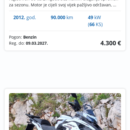
za sezonu. Motor je cijeli svoj vijek pažljivo održavan, ...
2012.
god.
90.000
km
49
kW
(
66
KS)
Pogon:
Benzin
4.300 €
Reg. do:
09.03.2027.