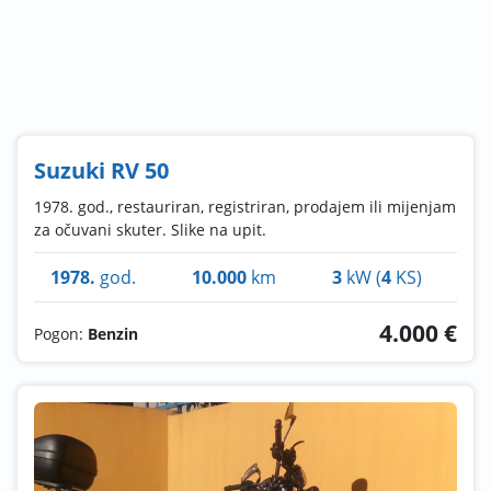
Suzuki RV 50
1978. god., restauriran, registriran, prodajem ili mijenjam
za očuvani skuter. Slike na upit.
1978.
god.
10.000
km
3
kW (
4
KS)
4.000 €
Pogon:
Benzin