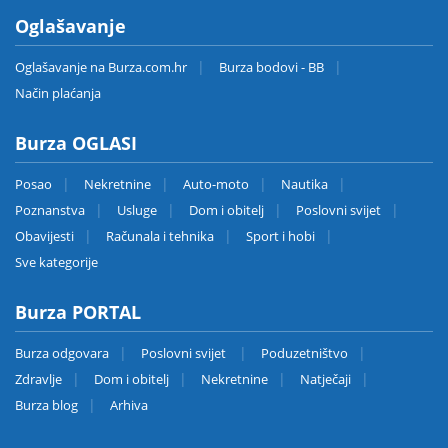
Oglašavanje
Oglašavanje na Burza.com.hr
Burza bodovi - BB
Način plaćanja
Burza OGLASI
Posao
Nekretnine
Auto-moto
Nautika
Poznanstva
Usluge
Dom i obitelj
Poslovni svijet
Obavijesti
Računala i tehnika
Sport i hobi
Sve kategorije
Burza PORTAL
Burza odgovara
Poslovni svijet
Poduzetništvo
Zdravlje
Dom i obitelj
Nekretnine
Natječaji
Burza blog
Arhiva