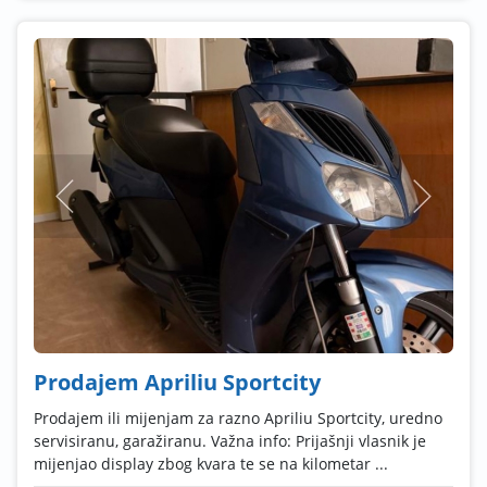
Prodajem Apriliu Sportcity
Prodajem ili mijenjam za razno Apriliu Sportcity, uredno
servisiranu, garažiranu. Važna info: Prijašnji vlasnik je
mijenjao display zbog kvara te se na kilometar ...