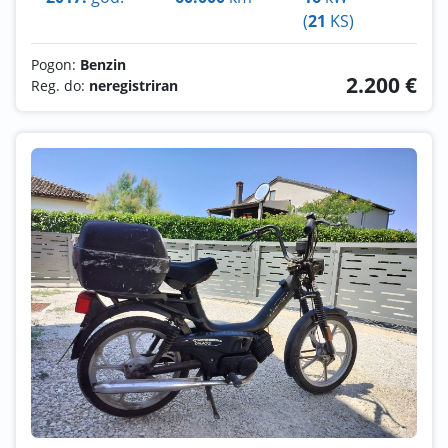
(
21
KS)
Pogon:
Benzin
2.200 €
Reg. do:
neregistriran