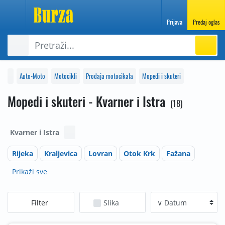
Prijava
Predaj oglas
Auto-Moto
Motocikli
Prodaja motocikala
Mopedi i skuteri
Mopedi i skuteri - Kvarner i Istra
18
Kvarner i Istra
Rijeka
Kraljevica
Lovran
Otok Krk
Fažana
Prikaži sve
Filter
Slika