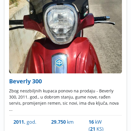
Beverly 300
Zbog neozbiljnih kupaca ponovo na prodaju - Beverly
300, 2011. god., u dobrom stanju, gume nove, rađen
servis, promijenjen remen, sic novi, ima dva ključa, nova
...
2011.
god.
29.750
km
16
kW
(
21
KS)