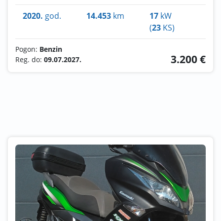
2020.
god.
14.453
km
17
kW
(
23
KS)
Pogon:
Benzin
3.200 €
Reg. do:
09.07.2027.