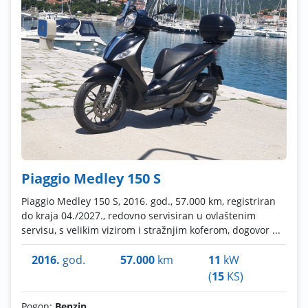
Piaggio Medley 150 S
Piaggio Medley 150 S, 2016. god., 57.000 km, registriran
do kraja 04./2027., redovno servisiran u ovlaštenim
servisu, s velikim vizirom i stražnjim koferom, dogovor ...
2016.
god.
57.000
km
11
kW
(
15
KS)
Pogon:
Benzin