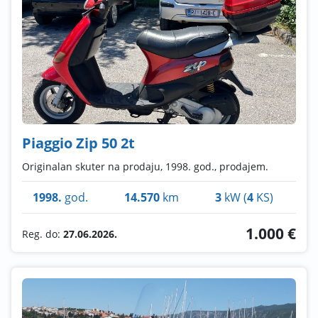
Piaggio Zip 50 2t
Originalan skuter na prodaju, 1998. god., prodajem.
1998.
god.
14.570
km
3
kW (
4
KS)
1.000 €
Reg. do:
27.06.2026.