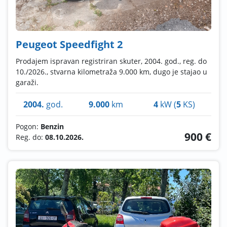
Peugeot Speedfight 2
Prodajem ispravan registriran skuter, 2004. god., reg. do
10./2026., stvarna kilometraža 9.000 km, dugo je stajao u
garaži.
2004.
god.
9.000
km
4
kW (
5
KS)
Pogon:
Benzin
900 €
Reg. do:
08.10.2026.