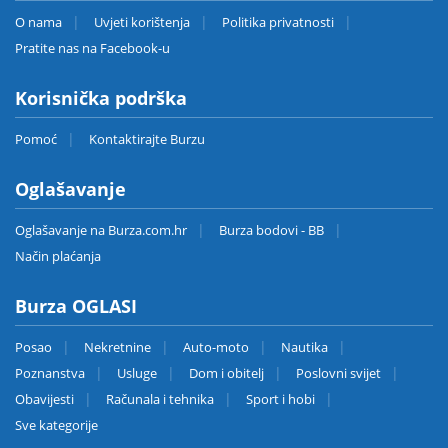
O nama
Uvjeti korištenja
Politika privatnosti
Pratite nas na Facebook-u
Korisnička podrška
Pomoć
Kontaktirajte Burzu
Oglašavanje
Oglašavanje na Burza.com.hr
Burza bodovi - BB
Način plaćanja
Burza OGLASI
Posao
Nekretnine
Auto-moto
Nautika
Poznanstva
Usluge
Dom i obitelj
Poslovni svijet
Obavijesti
Računala i tehnika
Sport i hobi
Sve kategorije