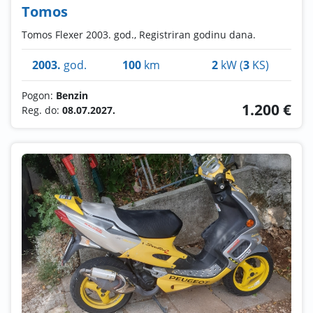
Tomos
Tomos Flexer 2003. god., Registriran godinu dana.
2003.
god.
100
km
2
kW (
3
KS)
Pogon:
Benzin
1.200 €
Reg. do:
08.07.2027.