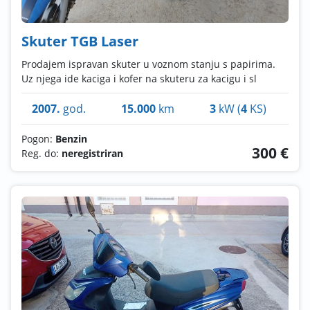
Skuter TGB Laser
Prodajem ispravan skuter u voznom stanju s papirima.
Uz njega ide kaciga i kofer na skuteru za kacigu i sl
2007.
god.
15.000
km
3
kW (
4
KS)
Pogon:
Benzin
300 €
Reg. do:
neregistriran