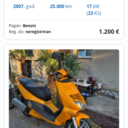
2007.
god.
25.000
km
17
kW
(
23
KS)
Pogon:
Benzin
1.200 €
Reg. do:
neregistriran