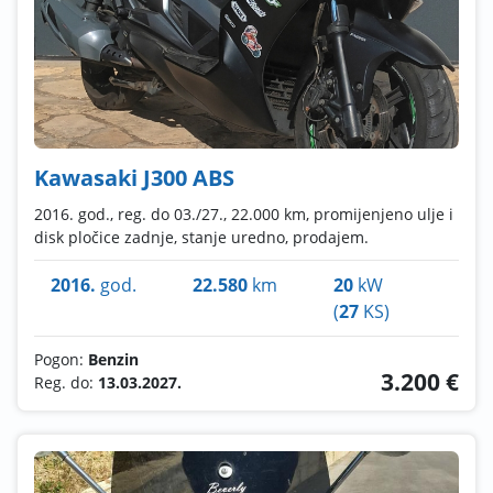
Kawasaki J300 ABS
2016. god., reg. do 03./27., 22.000 km, promijenjeno ulje i
disk pločice zadnje, stanje uredno, prodajem.
2016.
god.
22.580
km
20
kW
(
27
KS)
Pogon:
Benzin
3.200 €
Reg. do:
13.03.2027.