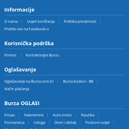
Informacije
O nama
Uvjeti korištenja
Politika privatnosti
Pratite nas na Facebook-u
Korisnička podrška
Pomoć
Kontaktirajte Burzu
Oglašavanje
Oglašavanje na Burza.com.hr
Burza bodovi - BB
Način plaćanja
Burza OGLASI
Posao
Nekretnine
Auto-moto
Nautika
Poznanstva
Usluge
Dom i obitelj
Poslovni svijet