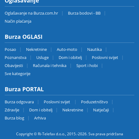
Oglašavanje
Oglašavanje na Burza.com.hr
Burza bodovi - BB
Način plaćanja
Burza OGLASI
Posao
Nekretnine
Auto-moto
Nautika
Poznanstva
Usluge
Dom i obitelj
Poslovni svijet
Obavijesti
Računala i tehnika
Sport i hobi
Sve kategorije
Burza PORTAL
Burza odgovara
Poslovni svijet
Poduzetništvo
Zdravlje
Dom i obitelj
Nekretnine
Natječaji
Burza blog
Arhiva
Copyright © Ri-Telefax d.o.o., 2015.-2026. Sva prava pridržana