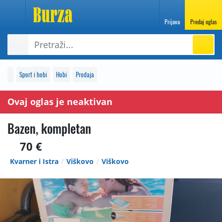
Prijava
Predaj oglas
Sport i hobi
Hobi
Prodaja
Ovaj oglas je neaktivan
Bazen, kompletan
70 €
Kvarner i Istra
Viškovo
Viškovo