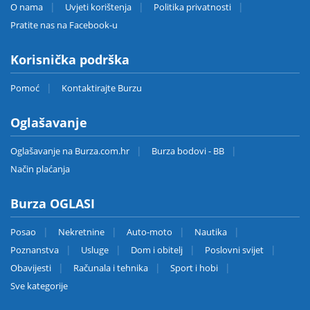
O nama
Uvjeti korištenja
Politika privatnosti
Pratite nas na Facebook-u
Korisnička podrška
Pomoć
Kontaktirajte Burzu
Oglašavanje
Oglašavanje na Burza.com.hr
Burza bodovi - BB
Način plaćanja
Burza OGLASI
Posao
Nekretnine
Auto-moto
Nautika
Poznanstva
Usluge
Dom i obitelj
Poslovni svijet
Obavijesti
Računala i tehnika
Sport i hobi
Sve kategorije