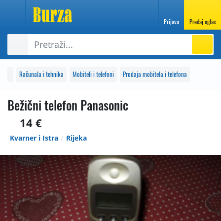
Prijava
Predaj oglas
Računala i tehnika
Mobiteli i telefoni
Prodaja mobitela i telefona
Bežični telefon Panasonic
14 €
Kvarner i Istra
Rijeka