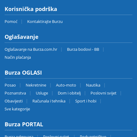
Korisnička podrška
Pomoć
Kontaktirajte Burzu
Oglašavanje
Oglašavanje na Burza.com.hr
Burza bodovi - BB
Način plaćanja
Burza OGLASI
Posao
Nekretnine
Auto-moto
Nautika
Poznanstva
Usluge
Dom i obitelj
Poslovni svijet
Obavijesti
Računala i tehnika
Sport i hobi
Sve kategorije
Burza PORTAL
Burza odgovara
Poslovni svijet
Poduzetništvo