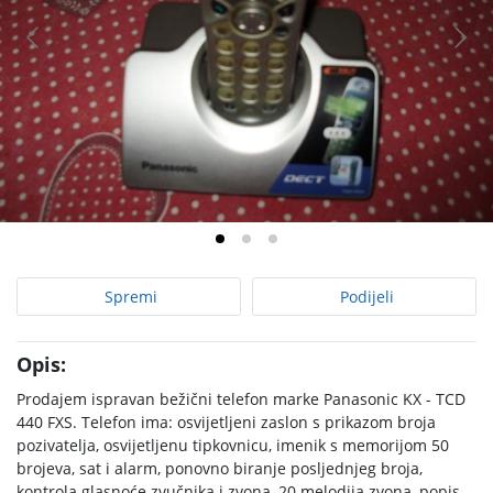
Spremi
Podijeli
Opis:
Prodajem ispravan bežični telefon marke Panasonic KX - TCD
440 FXS. Telefon ima: osvijetljeni zaslon s prikazom broja
pozivatelja, osvijetljenu tipkovnicu, imenik s memorijom 50
brojeva, sat i alarm, ponovno biranje posljednjeg broja,
kontrola glasnoće zvučnika i zvona, 20 melodija zvona, popis