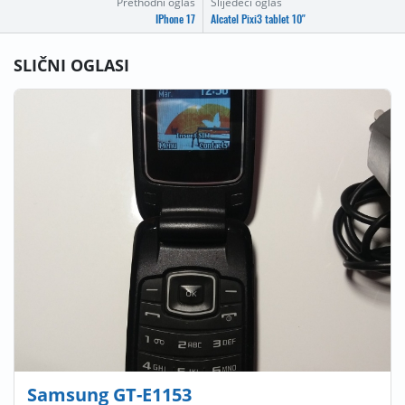
Prethodni oglas
Slijedeći oglas
IPhone 17
Alcatel Pixi3 tablet 10"
SLIČNI OGLASI
Samsung GT-E1153