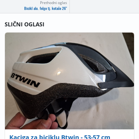
Prethodni oglas
Bicikl alu. felge tj. kotače 26"
SLIČNI OGLASI
Kaciga za biciklu Btwin - 53-57 cm