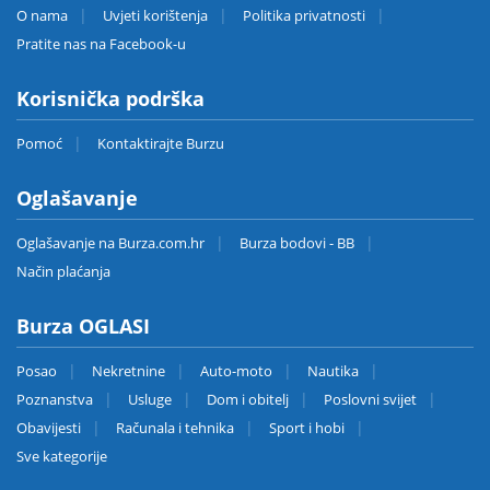
O nama
Uvjeti korištenja
Politika privatnosti
Pratite nas na Facebook-u
Korisnička podrška
Pomoć
Kontaktirajte Burzu
Oglašavanje
Oglašavanje na Burza.com.hr
Burza bodovi - BB
Način plaćanja
Burza OGLASI
Posao
Nekretnine
Auto-moto
Nautika
Poznanstva
Usluge
Dom i obitelj
Poslovni svijet
Obavijesti
Računala i tehnika
Sport i hobi
Sve kategorije