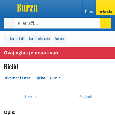
Prijava
Predaj oglas
Sport i hobi
Sport i rekreacija
Prodaja
Ovaj oglas je neaktivan
Bicikl
Kvarner i Istra
Rijeka
Turnić
Spremi
Podijeli
Opis: