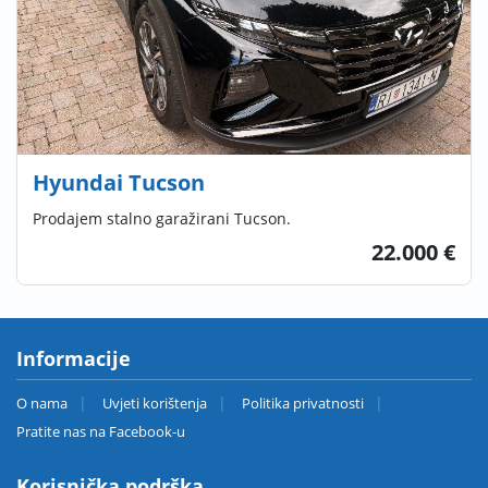
Hyundai Tucson
Prodajem stalno garažirani Tucson.
22.000 €
Informacije
O nama
Uvjeti korištenja
Politika privatnosti
Pratite nas na Facebook-u
Korisnička podrška