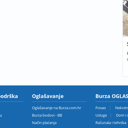
podrška
Oglašavanje
Burza OGLAS
Oglašavanje na Burza.com.hr
Posao
Nekret
zu
Burza bodovi - BB
Usluge
Dom i o
Način plaćanja
Računala i tehnika