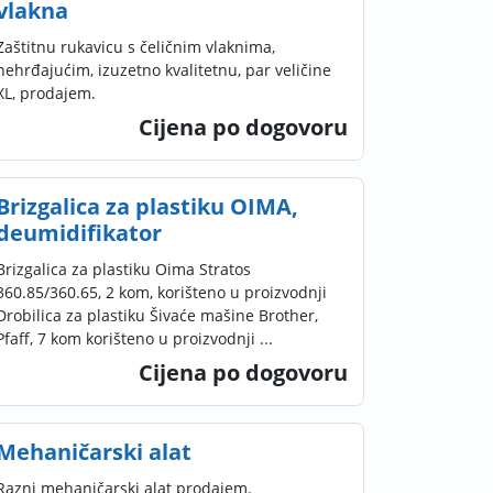
vlakna
Zaštitnu rukavicu s čeličnim vlaknima,
nehrđajućim, izuzetno kvalitetnu, par veličine
XL, prodajem.
Cijena po dogovoru
Brizgalica za plastiku OIMA,
deumidifikator
Brizgalica za plastiku Oima Stratos
360.85/360.65, 2 kom, korišteno u proizvodnji
Drobilica za plastiku Šivaće mašine Brother,
Pfaff, 7 kom korišteno u proizvodnji ...
Cijena po dogovoru
Mehaničarski alat
Razni mehaničarski alat prodajem.