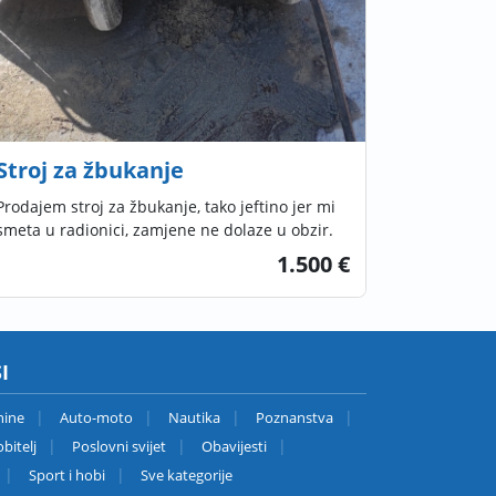
Stroj za žbukanje
Prodajem stroj za žbukanje, tako jeftino jer mi
smeta u radionici, zamjene ne dolaze u obzir.
1.500 €
I
nine
Auto-moto
Nautika
Poznanstva
bitelj
Poslovni svijet
Obavijesti
Sport i hobi
Sve kategorije