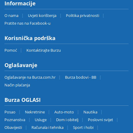
Informacije
O nama
Uvjeti korištenja
Politika privatnosti
Pratite nas na Facebook-u
Korisnička podrška
Pomoć
Kontaktirajte Burzu
Oglašavanje
Oglašavanje na Burza.com.hr
Burza bodovi - BB
Način plaćanja
Burza OGLASI
Posao
Nekretnine
Auto-moto
Nautika
Poznanstva
Usluge
Dom i obitelj
Poslovni svijet
Obavijesti
Računala i tehnika
Sport i hobi