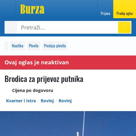
Prijava
Predaj oglas
Nautika
Plovila
Prodaja plovila
Ovaj oglas je neaktivan
Brodica za prijevoz putnika
Cijena po dogovoru
Kvarner i Istra
Rovinj
Rovinj