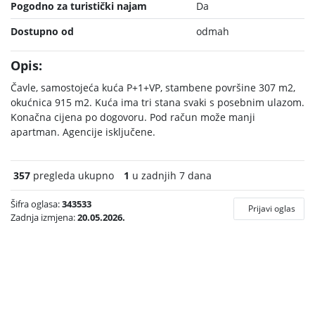
Pogodno za turistički najam
Da
Dostupno od
odmah
Opis:
Čavle, samostojeća kuća P+1+VP, stambene površine 307 m2,
okućnica 915 m2. Kuća ima tri stana svaki s posebnim ulazom.
Konačna cijena po dogovoru. Pod račun može manji
apartman. Agencije isključene.
357
pregleda ukupno
1
u zadnjih 7 dana
Šifra oglasa:
343533
Prijavi oglas
Zadnja izmjena:
20.05.2026.