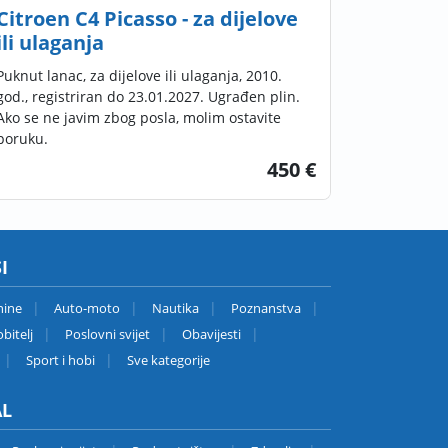
Citroen C4 Picasso - za dijelove
ili ulaganja
Puknut lanac, za dijelove ili ulaganja, 2010.
god., registriran do 23.01.2027. Ugrađen plin.
Ako se ne javim zbog posla, molim ostavite
poruku.
450 €
I
nine
Auto-moto
Nautika
Poznanstva
bitelj
Poslovni svijet
Obavijesti
Sport i hobi
Sve kategorije
AL