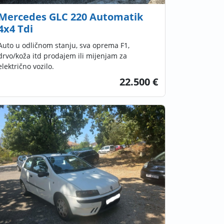
Mercedes GLC 220 Automatik
4x4 Tdi
Auto u odličnom stanju, sva oprema F1,
drvo/koža itd prodajem ili mijenjam za
električno vozilo.
22.500 €