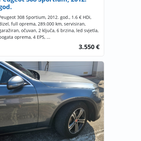
god.
Peugeot 308 Sportium, 2012. god., 1.6 € HDi,
dizel, full oprema, 289.000 km, servisiran,
garažiran, očuvan, 2 ključa, 6 brzina, led svjetla,
bogata oprema, 4 EPS, ...
3.550 €