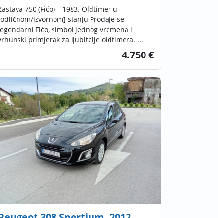
Zastava 750 (Fićo) – 1983. Oldtimer u
[odličnom/izvornom] stanju Prodaje se
legendarni Fićo, simbol jednog vremena i
vrhunski primjerak za ljubitelje oldtimera. ...
4.750 €
Peugeot 308 Sportium, 2012.