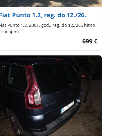
Fiat Punto 1.2, reg. do 12./26.
Fiat Punto 1.2, 2001. god., reg. do 12./26., hitno
prodajem.
699 €