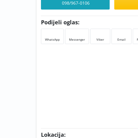
098/967-0106
Podijeli oglas:
WhatsApp
Messenger
Viber
Email
Lokacija: