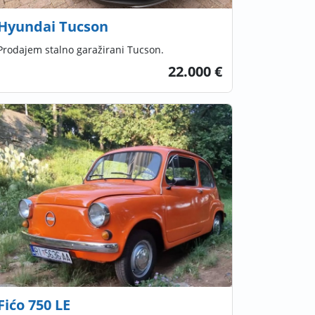
Hyundai Tucson
Prodajem stalno garažirani Tucson.
22.000 €
Fićo 750 LE