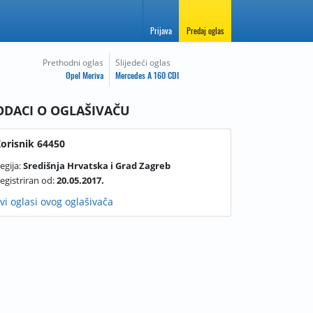
Prijava
Predaj oglas
Prethodni oglas
Slijedeći oglas
Opel Meriva
Mercedes A 160 CDI
ODACI O OGLAŠIVAČU
orisnik 64450
egija:
Središnja Hrvatska i Grad Zagreb
egistriran od:
20.05.2017.
vi oglasi ovog oglašivača