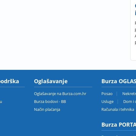
podrška
Oglašavanje
Burza OGLAS
Oglašavanje na Burza.com.hr
Posao
Nekret
zu
Burza bodovi - BB
Usluge
Dom i o
Način plaćanja
Računala i tehnika
Burza PORT