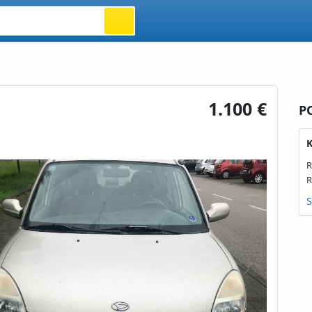
1.100 €
P
K
R
R
S