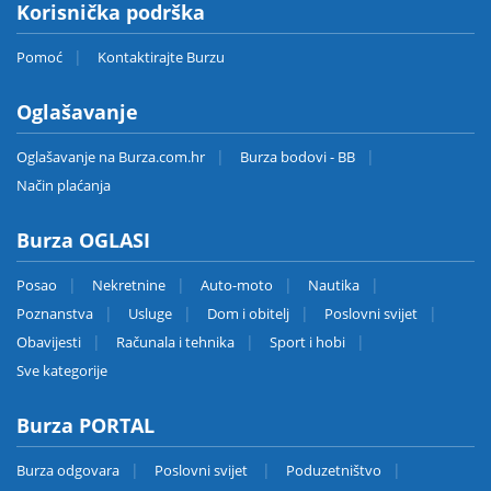
Korisnička podrška
Pomoć
Kontaktirajte Burzu
Oglašavanje
Oglašavanje na Burza.com.hr
Burza bodovi - BB
Način plaćanja
Burza OGLASI
Posao
Nekretnine
Auto-moto
Nautika
Poznanstva
Usluge
Dom i obitelj
Poslovni svijet
Obavijesti
Računala i tehnika
Sport i hobi
Sve kategorije
Burza PORTAL
Burza odgovara
Poslovni svijet
Poduzetništvo