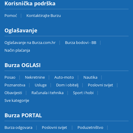
Korisnička podrška
Pomoć
Kontaktirajte Burzu
Oglašavanje
Oglašavanje na Burza.com.hr
Burza bodovi - BB
Način plaćanja
Burza OGLASI
Posao
Nekretnine
Auto-moto
Nautika
Poznanstva
Usluge
Dom i obitelj
Poslovni svijet
Obavijesti
Računala i tehnika
Sport i hobi
Sve kategorije
Burza PORTAL
Burza odgovara
Poslovni svijet
Poduzetništvo