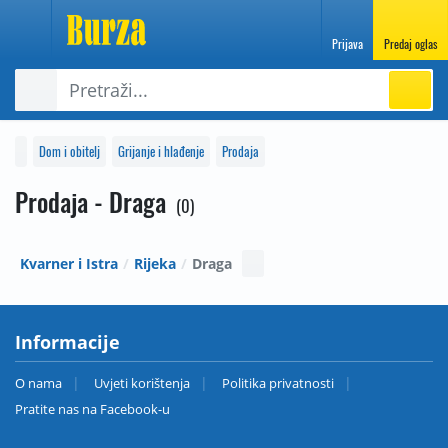
Prijava
Predaj oglas
Dom i obitelj
Grijanje i hlađenje
Prodaja
Prodaja - Draga
0
Kvarner i Istra
Rijeka
Draga
Informacije
O nama
Uvjeti korištenja
Politika privatnosti
Pratite nas na Facebook-u