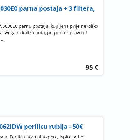
030E0 parna postaja + 3 filtera,
V5030E0 parnu postaju, kupljena prije nekoliko
na svega nekoliko puta, potpuno ispravna i
...
95 €
62IDW perilicu rublja - 50€
ja. Perilica normalno pere, ispire, grije i