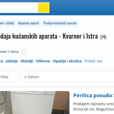
om i obitelj
Kućanski aparati
Prodaja kućanskih aparata
daja kućanskih aparata - Kvarner i Istra
74
rner i Istra
ka
Jelenje
Matulji
Viškovo
Opatija i okolica
Prikaži sve
Slika
Perilica posuđa 
Prodajem ispravnu ure
širina 60 cm. Mogućnost