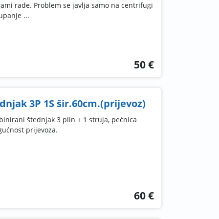
rami rade. Problem se javlja samo na centrifugi
upanje ...
50 €
njak 3P 1S šir.60cm.(prijevoz)
nirani štednjak 3 plin + 1 struja, pećnica
gućnost prijevoza.
60 €