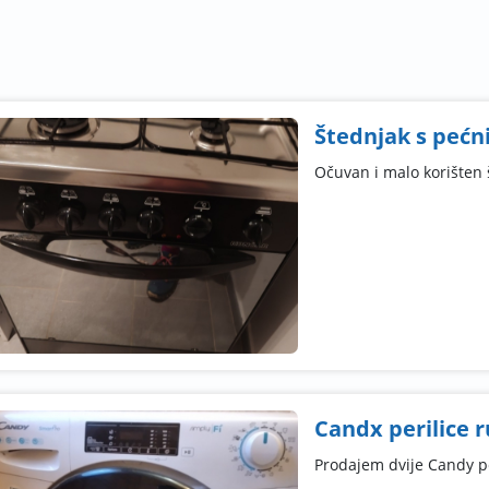
Štednjak s peć
Očuvan i malo korišten 
Candx perilice r
Prodajem dvije Candy pe