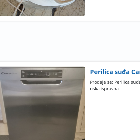
Perilica suđa Ca
Prodaje se: Perilica suđ
uska,ispravna