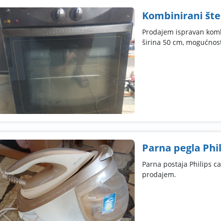
Kombinirani šted
Prodajem ispravan kombi
širina 50 cm, mogućnost
Parna pegla Phi
Parna postaja Philips c
prodajem.