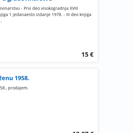
inarstvu - Prvi deo visokogradnja XVIII
njiga 1 jedanaesto izdanje 1978. - III deo knjiga
.
15 €
ženu 1958.
58., prodajem.