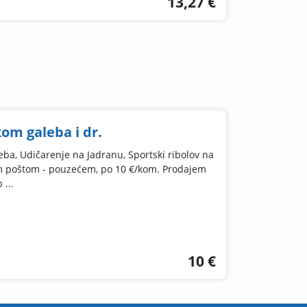
13,27 €
om galeba i dr.
eba, Udičarenje na Jadranu, Sportski ribolov na
m poštom - pouzećem, po 10 €/kom. Prodajem
 ...
10 €