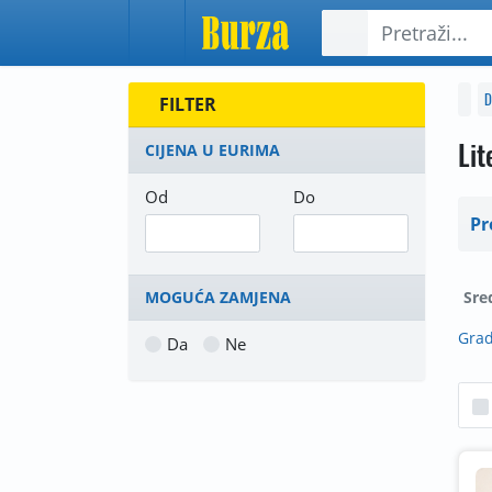
D
FILTER
Lit
CIJENA U EURIMA
Od
Do
Pr
Sre
MOGUĆA ZAMJENA
Grad
Da
Ne