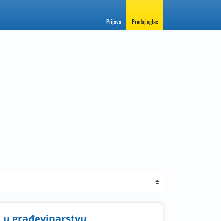
Prijava
Predaj oglas
 u građevinarstvu