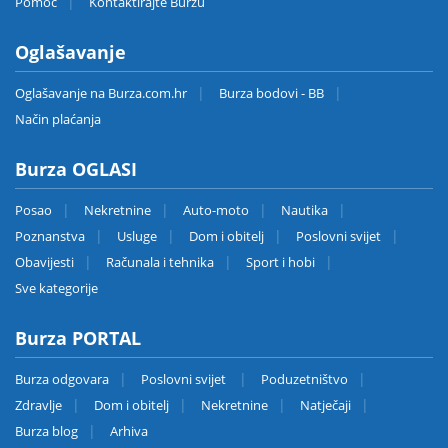
Pomoć
Kontaktirajte Burzu
Oglašavanje
Oglašavanje na Burza.com.hr
Burza bodovi - BB
Način plaćanja
Burza OGLASI
Posao
Nekretnine
Auto-moto
Nautika
Poznanstva
Usluge
Dom i obitelj
Poslovni svijet
Obavijesti
Računala i tehnika
Sport i hobi
Sve kategorije
Burza PORTAL
Burza odgovara
Poslovni svijet
Poduzetništvo
Zdravlje
Dom i obitelj
Nekretnine
Natječaji
Burza blog
Arhiva