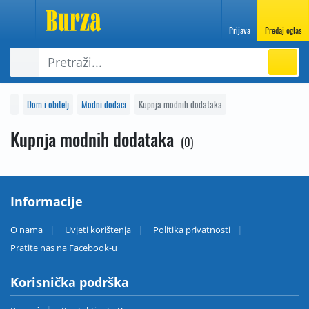
Prijava
Predaj oglas
Dom i obitelj
Modni dodaci
Kupnja modnih dodataka
Kupnja modnih dodataka
0
Informacije
O nama
Uvjeti korištenja
Politika privatnosti
Pratite nas na Facebook-u
Korisnička podrška