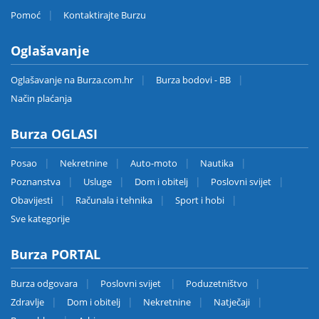
Pomoć
Kontaktirajte Burzu
Oglašavanje
Oglašavanje na Burza.com.hr
Burza bodovi - BB
Način plaćanja
Burza OGLASI
Posao
Nekretnine
Auto-moto
Nautika
Poznanstva
Usluge
Dom i obitelj
Poslovni svijet
Obavijesti
Računala i tehnika
Sport i hobi
Sve kategorije
Burza PORTAL
Burza odgovara
Poslovni svijet
Poduzetništvo
Zdravlje
Dom i obitelj
Nekretnine
Natječaji