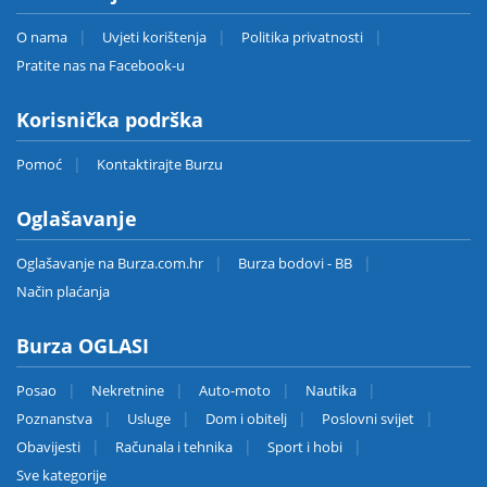
O nama
Uvjeti korištenja
Politika privatnosti
Pratite nas na Facebook-u
Korisnička podrška
Pomoć
Kontaktirajte Burzu
Oglašavanje
Oglašavanje na Burza.com.hr
Burza bodovi - BB
Način plaćanja
Burza OGLASI
Posao
Nekretnine
Auto-moto
Nautika
Poznanstva
Usluge
Dom i obitelj
Poslovni svijet
Obavijesti
Računala i tehnika
Sport i hobi
Sve kategorije