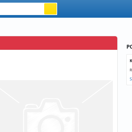
P
K
R
S