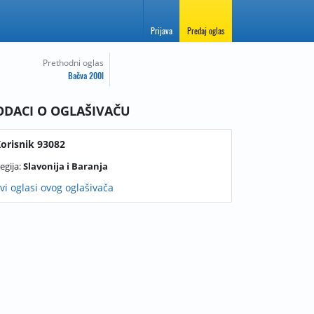
Prijava
Predaj oglas
Prethodni oglas
Bačva 200l
ODACI O OGLAŠIVAČU
orisnik 93082
egija:
Slavonija i Baranja
vi oglasi ovog oglašivača