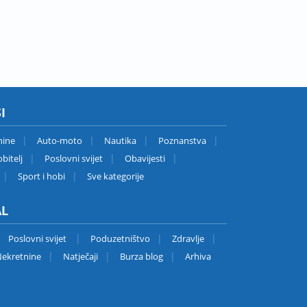
I
nine
Auto-moto
Nautika
Poznanstva
bitelj
Poslovni svijet
Obavijesti
Sport i hobi
Sve kategorije
AL
Poslovni svijet
Poduzetništvo
Zdravlje
ekretnine
Natječaji
Burza blog
Arhiva