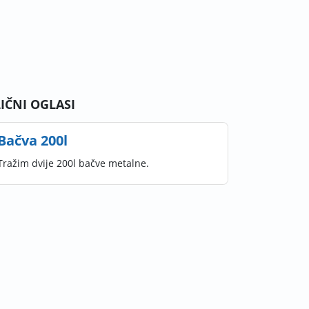
LIČNI OGLASI
Bačva 200l
Tražim dvije 200l bačve metalne.