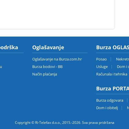
podrška
Oglašavanje
Burza OGLAS
Oglašavanje na Burza.com.hr
Posao
Nekret
zu
Burza bodovi - BB
Usluge
Dom i o
Način plaćanja
Računala i tehnika
Burza PORT
Burza odgovara
Dom i obitelj
N
Copyright © Ri-Telefax d.o.o., 2015.-2026. Sva prava pridržana