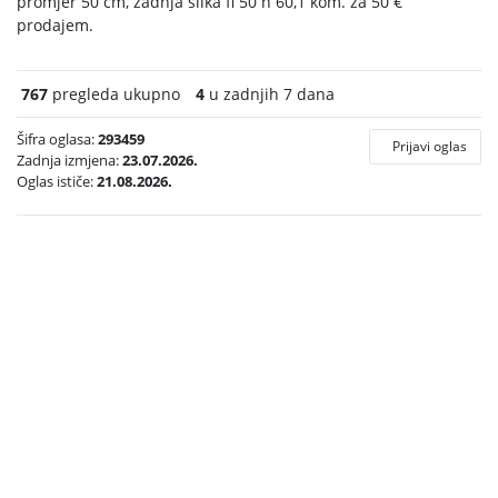
promjer 50 cm, zadnja slika fi 50 h 60,1 kom. za 50 €
prodajem.
767
pregleda ukupno
4
u zadnjih 7 dana
Šifra oglasa:
293459
Prijavi oglas
Zadnja izmjena:
23.07.2026.
Oglas ističe:
21.08.2026.