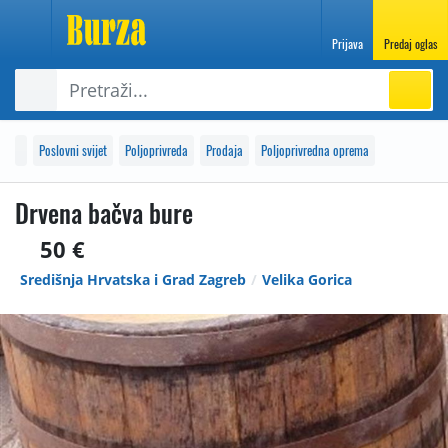
Prijava
Predaj oglas
Poslovni svijet
Poljoprivreda
Prodaja
Poljoprivredna oprema
Drvena bačva bure
50 €
Središnja Hrvatska i Grad Zagreb
Velika Gorica