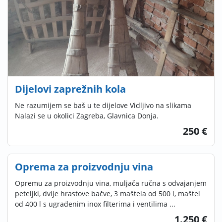
Dijelovi zaprežnih kola
Ne razumijem se baš u te dijelove Vidljivo na slikama
Nalazi se u okolici Zagreba, Glavnica Donja.
250 €
Oprema za proizvodnju vina
Opremu za proizvodnju vina, muljača ručna s odvajanjem
peteljki, dvije hrastove bačve, 3 maštela od 500 l, maštel
od 400 l s ugrađenim inox filterima i ventilima ...
1.250 €