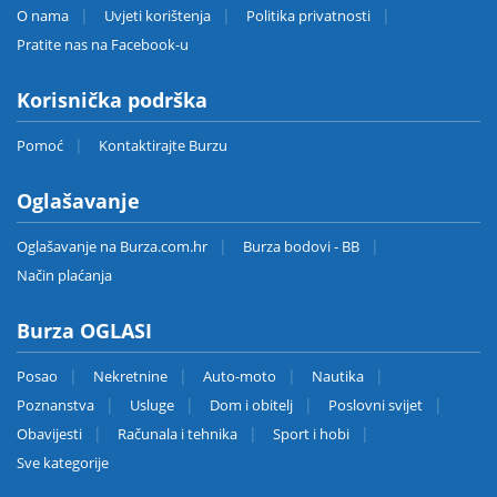
O nama
Uvjeti korištenja
Politika privatnosti
Pratite nas na Facebook-u
Korisnička podrška
Pomoć
Kontaktirajte Burzu
Oglašavanje
Oglašavanje na Burza.com.hr
Burza bodovi - BB
Način plaćanja
Burza OGLASI
Posao
Nekretnine
Auto-moto
Nautika
Poznanstva
Usluge
Dom i obitelj
Poslovni svijet
Obavijesti
Računala i tehnika
Sport i hobi
Sve kategorije