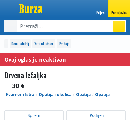
Prijava
Predaj oglas
Dom i obitelj
Vrt i okućnica
Prodaja
Ovaj oglas je neaktivan
Drvena ležaljka
30 €
Kvarner i Istra
Opatija i okolica
Opatija
Opatija
Spremi
Podijeli