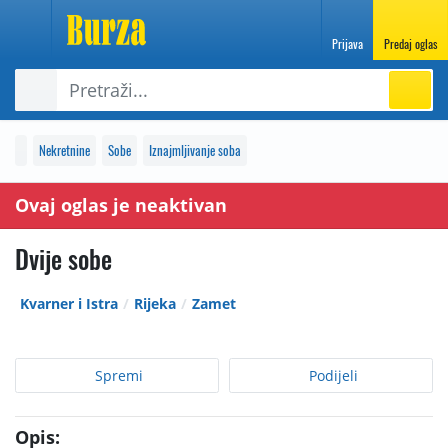
Prijava
Predaj oglas
Nekretnine
Sobe
Iznajmljivanje soba
Ovaj oglas je neaktivan
Dvije sobe
Kvarner i Istra
Rijeka
Zamet
Spremi
Podijeli
Opis: