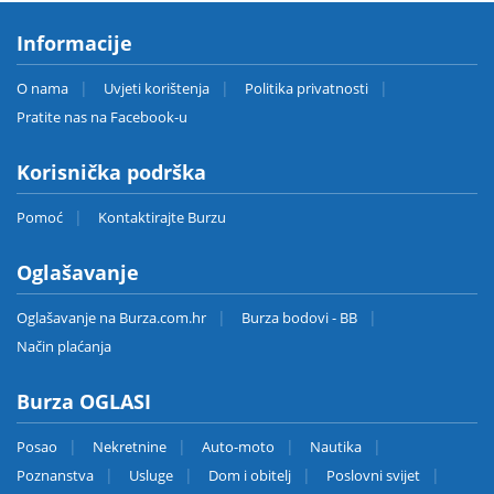
Informacije
O nama
Uvjeti korištenja
Politika privatnosti
Pratite nas na Facebook-u
Korisnička podrška
Pomoć
Kontaktirajte Burzu
Oglašavanje
Oglašavanje na Burza.com.hr
Burza bodovi - BB
Način plaćanja
Burza OGLASI
Posao
Nekretnine
Auto-moto
Nautika
Poznanstva
Usluge
Dom i obitelj
Poslovni svijet