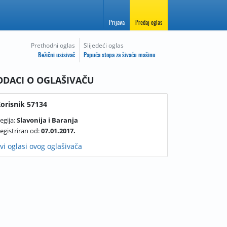
Prijava
Predaj oglas
Prethodni oglas
Slijedeći oglas
Bežični usisivač
Papuča stopa za šivaću mašinu
ODACI O OGLAŠIVAČU
orisnik 57134
egija:
Slavonija i Baranja
egistriran od:
07.01.2017.
vi oglasi ovog oglašivača