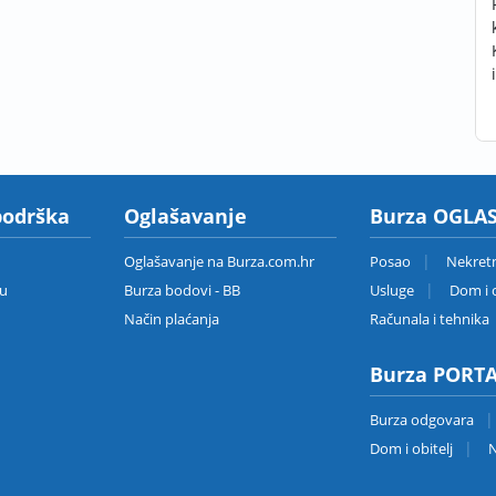
podrška
Oglašavanje
Burza OGLAS
Oglašavanje na Burza.com.hr
Posao
Nekret
zu
Burza bodovi - BB
Usluge
Dom i o
Način plaćanja
Računala i tehnika
Burza PORT
Burza odgovara
Dom i obitelj
N