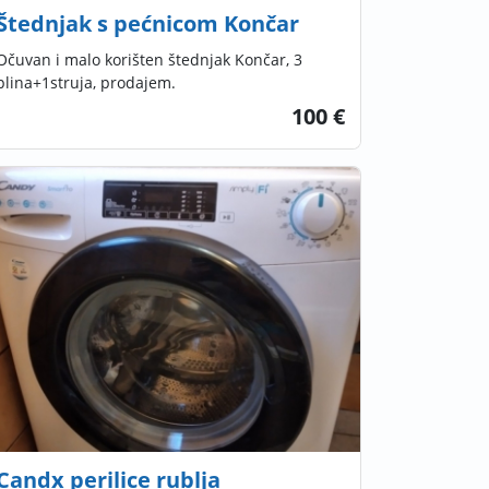
Štednjak s pećnicom Končar
Očuvan i malo korišten štednjak Končar, 3
plina+1struja, prodajem.
100 €
Candx perilice rublja