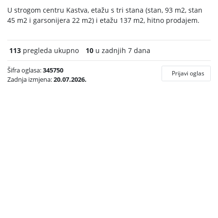
U strogom centru Kastva, etažu s tri stana (stan, 93 m2, stan
45 m2 i garsonijera 22 m2) i etažu 137 m2, hitno prodajem.
113
pregleda ukupno
10
u zadnjih 7 dana
Šifra oglasa:
345750
Prijavi oglas
Zadnja izmjena:
20.07.2026.