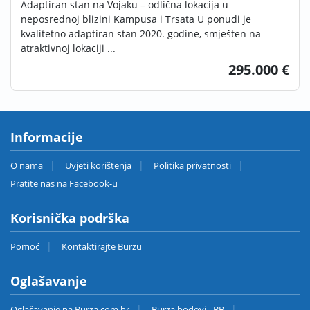
Adaptiran stan na Vojaku – odlična lokacija u
neposrednoj blizini Kampusa i Trsata U ponudi je
kvalitetno adaptiran stan 2020. godine, smješten na
atraktivnoj lokaciji ...
295.000 €
Informacije
O nama
Uvjeti korištenja
Politika privatnosti
Pratite nas na Facebook-u
Korisnička podrška
Pomoć
Kontaktirajte Burzu
Oglašavanje
Oglašavanje na Burza.com.hr
Burza bodovi - BB