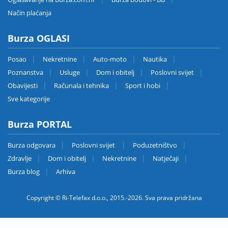
Način plaćanja
Burza OGLASI
Posao
Nekretnine
Auto-moto
Nautika
Poznanstva
Usluge
Dom i obitelj
Poslovni svijet
Obavijesti
Računala i tehnika
Sport i hobi
Sve kategorije
Burza PORTAL
Burza odgovara
Poslovni svijet
Poduzetništvo
Zdravlje
Dom i obitelj
Nekretnine
Natječaji
Burza blog
Arhiva
Copyright © Ri-Telefax d.o.o., 2015.-2026. Sva prava pridržana