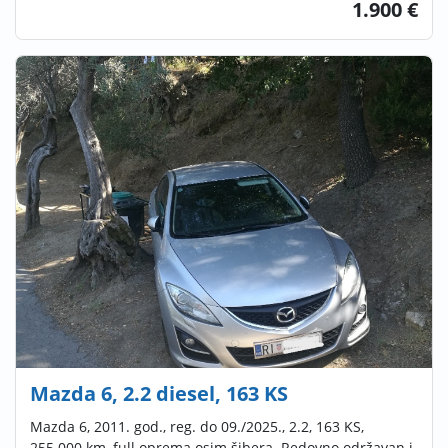
1.900 €
Mazda 6, 2.2 diesel, 163 KS
Mazda 6, 2011. god., reg. do 09./2025., 2.2, 163 KS,
255.000 km, full oprema osim šibera. Redovno održavan i