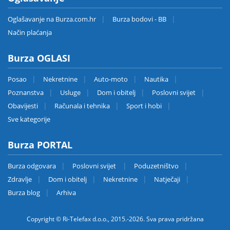
Oglašavanje na Burza.com.hr
Burza bodovi - BB
Način plaćanja
Burza OGLASI
Posao
Nekretnine
Auto-moto
Nautika
Poznanstva
Usluge
Dom i obitelj
Poslovni svijet
Obavijesti
Računala i tehnika
Sport i hobi
Sve kategorije
Burza PORTAL
Burza odgovara
Poslovni svijet
Poduzetništvo
Zdravlje
Dom i obitelj
Nekretnine
Natječaji
Burza blog
Arhiva
Copyright © Ri-Telefax d.o.o., 2015.-2026. Sva prava pridržana