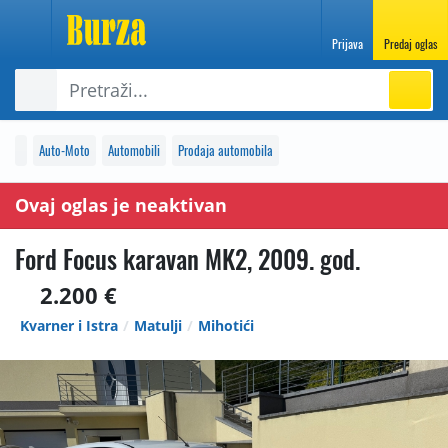
Prijava
Predaj oglas
Auto-Moto
Automobili
Prodaja automobila
Ovaj oglas je neaktivan
Ford Focus karavan MK2, 2009. god.
2.200 €
Kvarner i Istra
Matulji
Mihotići