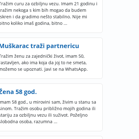
Tražim curu za ozbiljnu vezu. Imam 21 godinu i
tražim nekoga s kim bih mogao da budem
iskren i da gradimo nešto stabilno. Nije mi
bitno koliko imaš godina, bitno ...
Muškarac traži partnericu
Tražim ženu za zajednički život, imam 50,
rastavljen, ako ima koja da joj to ne smeta,
možemo se upoznati. Javi se na WhatsApp.
Žena 58 god.
Imam 58 god., u mirovini sam, živim u stanu sa
sinom. Tražim osobu približno mojih godina ili
stariju za ozbiljnu vezu ili suživot. Poželjno
slobodna osoba, razumna ...