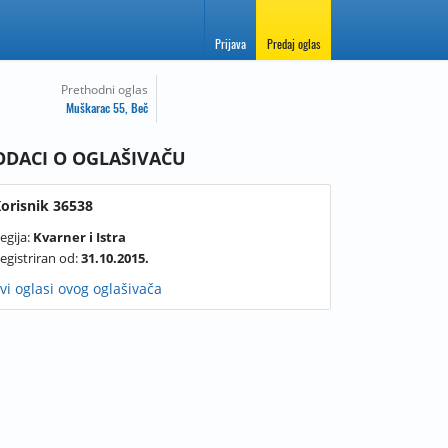
Prijava
Predaj oglas
Prethodni oglas
Muškarac 55, Beč
ODACI O OGLAŠIVAČU
orisnik 36538
egija:
Kvarner i Istra
egistriran od:
31.10.2015.
vi oglasi ovog oglašivača