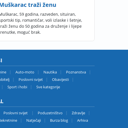
Muškarac traži ženu
Muškarac, 59 godina, razveden, situiran,
sportski tip, romantičar, voli izlaske i šetnje,
traži ženu do 50 godina za druženje i lijepe
trenutke, moguć brak.
I
nine
Auto-moto
Nautika
Poznanstva
bitelj
Poslovni svijet
Obavijesti
Sport i hobi
Sve kategorije
AL
Poslovni svijet
Poduzetništvo
Zdravlje
ekretnine
Natječaji
Burza blog
Arhiva