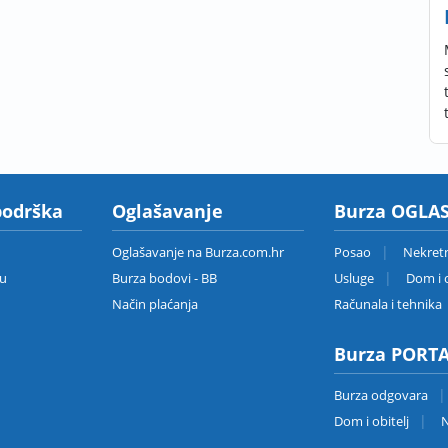
podrška
Oglašavanje
Burza OGLAS
Oglašavanje na Burza.com.hr
Posao
Nekret
zu
Burza bodovi - BB
Usluge
Dom i o
Način plaćanja
Računala i tehnika
Burza PORT
Burza odgovara
Dom i obitelj
N