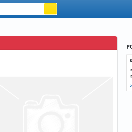
P
K
R
R
S