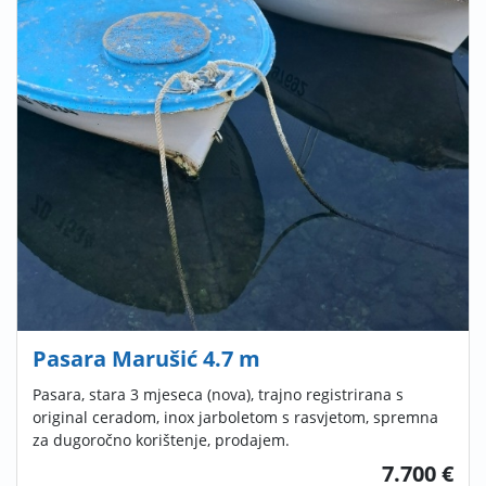
Pasara Marušić 4.7 m
Pasara, stara 3 mjeseca (nova), trajno registrirana s
original ceradom, inox jarboletom s rasvjetom, spremna
za dugoročno korištenje, prodajem.
7.700 €