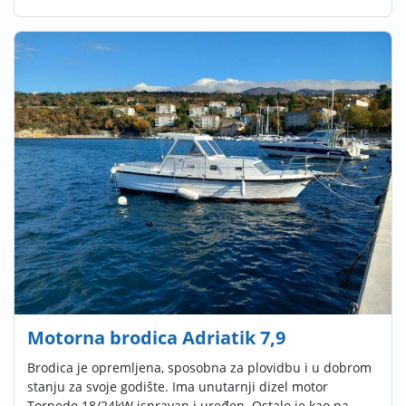
Motorna brodica Adriatik 7,9
Brodica je opremljena, sposobna za plovidbu i u dobrom
stanju za svoje godište. Ima unutarnji dizel motor
Torpedo 18/24kW ispravan i uređen. Ostalo je kao na