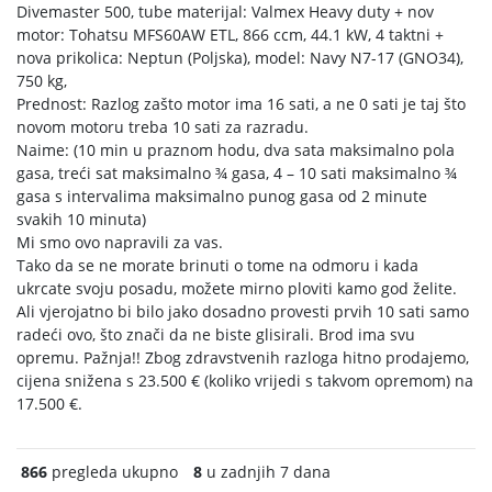
Divemaster 500, tube materijal: Valmex Heavy duty + nov
motor: Tohatsu MFS60AW ETL, 866 ccm, 44.1 kW, 4 taktni +
nova prikolica: Neptun (Poljska), model: Navy N7-17 (GNO34),
750 kg,
Prednost: Razlog zašto motor ima 16 sati, a ne 0 sati je taj što
novom motoru treba 10 sati za razradu.
Naime: (10 min u praznom hodu, dva sata maksimalno pola
gasa, treći sat maksimalno ¾ gasa, 4 – 10 sati maksimalno ¾
gasa s intervalima maksimalno punog gasa od 2 minute
svakih 10 minuta)
Mi smo ovo napravili za vas.
Tako da se ne morate brinuti o tome na odmoru i kada
ukrcate svoju posadu, možete mirno ploviti kamo god želite.
Ali vjerojatno bi bilo jako dosadno provesti prvih 10 sati samo
radeći ovo, što znači da ne biste glisirali. Brod ima svu
opremu. Pažnja!! Zbog zdravstvenih razloga hitno prodajemo,
cijena snižena s 23.500 € (koliko vrijedi s takvom opremom) na
17.500 €.
866
pregleda ukupno
8
u zadnjih 7 dana