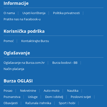
Informacije
O nama
Uvjeti korištenja
Politika privatnosti
Pratite nas na Facebook-u
Korisnička podrška
Pomoć
Kontaktirajte Burzu
Oglašavanje
Oglašavanje na Burza.com.hr
Burza bodovi - BB
Način plaćanja
Burza OGLASI
Posao
Nekretnine
Auto-moto
Nautika
Poznanstva
Usluge
Dom i obitelj
Poslovni svijet
Obavijesti
Računala i tehnika
Sport i hobi