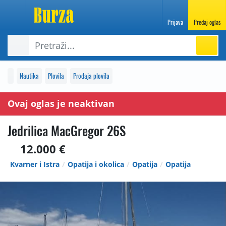
Prijava
Predaj oglas
Nautika
Plovila
Prodaja plovila
Ovaj oglas je neaktivan
Jedrilica MacGregor 26S
12.000 €
Kvarner i Istra
Opatija i okolica
Opatija
Opatija