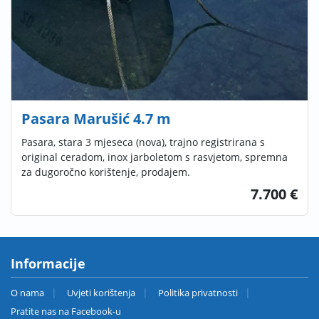
Pasara Marušić 4.7 m
Pasara, stara 3 mjeseca (nova), trajno registrirana s
original ceradom, inox jarboletom s rasvjetom, spremna
za dugoročno korištenje, prodajem.
7.700 €
Informacije
O nama
Uvjeti korištenja
Politika privatnosti
Pratite nas na Facebook-u