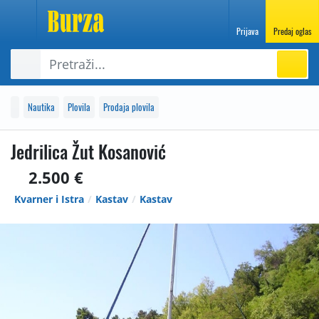
Prijava
Predaj oglas
Nautika
Plovila
Prodaja plovila
Jedrilica Žut Kosanović
2.500 €
Kvarner i Istra
Kastav
Kastav