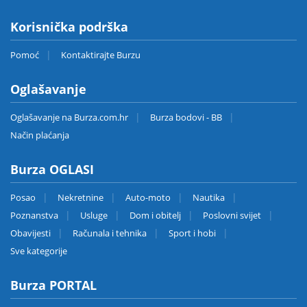
Korisnička podrška
Pomoć
Kontaktirajte Burzu
Oglašavanje
Oglašavanje na Burza.com.hr
Burza bodovi - BB
Način plaćanja
Burza OGLASI
Posao
Nekretnine
Auto-moto
Nautika
Poznanstva
Usluge
Dom i obitelj
Poslovni svijet
Obavijesti
Računala i tehnika
Sport i hobi
Sve kategorije
Burza PORTAL