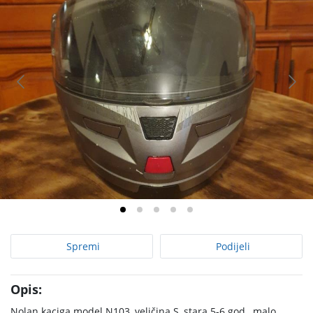
Spremi
Podijeli
Opis:
Nolan kaciga model N103, veličina S, stara 5-6 god., malo