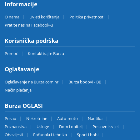
Informacije
O nama
Uvjeti korištenja
Politika privatnosti
Pratite nas na Facebook-u
Korisnička podrška
Pomoć
Kontaktirajte Burzu
Oglašavanje
Oglašavanje na Burza.com.hr
Burza bodovi - BB
Način plaćanja
Burza OGLASI
Posao
Nekretnine
Auto-moto
Nautika
Poznanstva
Usluge
Dom i obitelj
Poslovni svijet
Obavijesti
Računala i tehnika
Sport i hobi